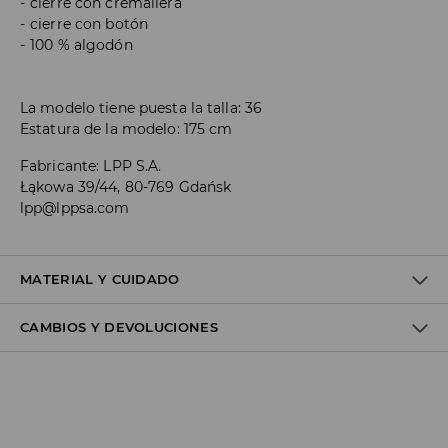
cierre con cremallera
cierre con botón
100 % algodón
La modelo tiene puesta la talla: 36
Estatura de la modelo: 175 cm
Fabricante
:
LPP S.A.
Łąkowa 39/44, 80-769 Gdańsk
lpp@lppsa.com
MATERIAL Y CUIDADO
CAMBIOS Y DEVOLUCIONES
1º TELA
:
100% ALGODÓN
LAVAR POR SEPARADO O CON COLORES SIMILARES.
Política de envío
PLANCHAR AL TEMPERATURA MÁX. DE 150 ° C
Envío gratuito desde 40 EUR | Devoluciones gratuitas
NO USAR BLANQUEADOR