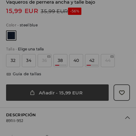
Vaqueros de pernera ancha y talle bajo
15,99
EUR
35,99
EUR
-56%
Color
-
steel blue
Talla
-
Elige una talla
32
34
36
38
40
42
44
Guía de tallas
Añadir
-
15,99
EUR
DESCRIPCIÓN
891II-95J