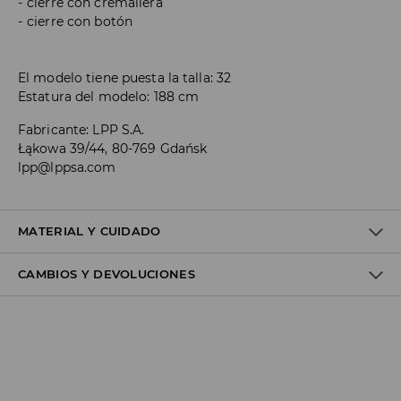
cierre con cremallera
cierre con botón
El modelo tiene puesta la talla: 32
Estatura del modelo: 188 cm
Fabricante
:
LPP S.A.
Łąkowa 39/44, 80-769 Gdańsk
lpp@lppsa.com
MATERIAL Y CUIDADO
CAMBIOS Y DEVOLUCIONES
1º TELA
:
100% ALGODÓN
Política de envío
Envío gratuito desde 40 EUR | Devoluciones gratuitas
No podemos enviar pedidos a las Islas Canarias, Ceuta o