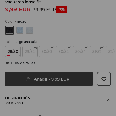
Vaqueros loose fit
9,99
EUR
39,99
EUR
-75%
Color
-
negro
Talla
-
Elige una talla
28/30
29/32
30/30
30/32
30/34
31/32
32/
Guía de tallas
Añadir
-
9,99
EUR
DESCRIPCIÓN
398KS-99J