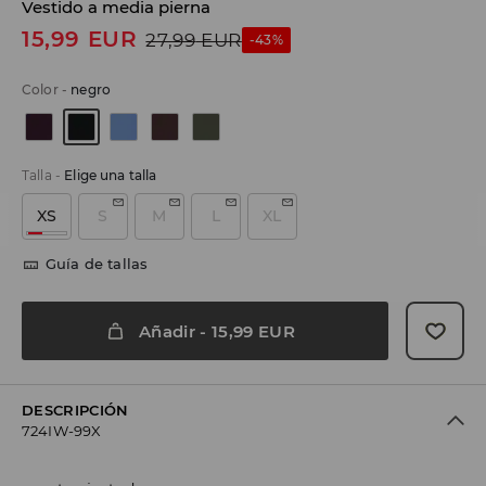
Vestido a media pierna
15,99
EUR
27,99
EUR
-43%
Color
-
negro
Talla
-
Elige una talla
XS
S
M
L
XL
Guía de tallas
Añadir
-
15,99
EUR
DESCRIPCIÓN
724IW-99X