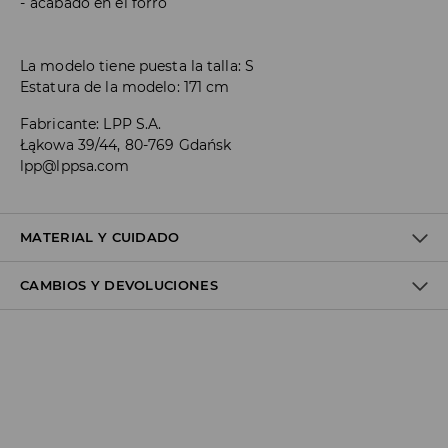
acabado en el forro
La modelo tiene puesta la talla: S
Estatura de la modelo: 171 cm
Fabricante
:
LPP S.A.
Łąkowa 39/44, 80-769 Gdańsk
lpp@lppsa.com
MATERIAL Y CUIDADO
CAMBIOS Y DEVOLUCIONES
1º TELA
:
95% POLIÉSTER, 5% ELASTANO
1º FORRO
:
95% POLIÉSTER, 5% ELASTANO
Política de envío
Envío gratuito desde 40 EUR | Devoluciones gratuitas
No podemos enviar pedidos a las Islas Canarias, Ceuta o
Melilla.