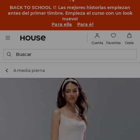
BACK TO SCHOOL
📒
Las mejores historias empiezan
antes del primer timbre. Empieza el curso con un look
nuevo!
Para ella
Para él
Favoritos
Cuenta
Cesta
Buscar
A media pierna