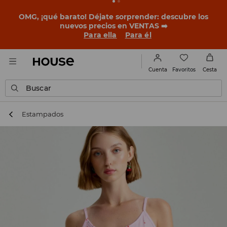
OMG, ¡qué barato! Déjate sorprender: descubre los
nuevos precios en VENTAS ➡️
Para ella
Para él
Favoritos
Cuenta
Cesta
Buscar
Estampados