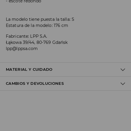
escote redondo
La modelo tiene puesta la talla: S
Estatura de la modelo: 176 cm
Fabricante
:
LPP S.A.
Łąkowa 39/44, 80-769 Gdańsk
lpp@lppsa.com
MATERIAL Y CUIDADO
CAMBIOS Y DEVOLUCIONES
1º TELA
:
21% ELASTANO, 79% POLIÉSTER
LAVAR POR SEPARADO O CON COLORES SIMILARES.
Política de envío
NO USAR BLANQUEADOR
Envío gratuito desde 40 EUR | Devoluciones gratuitas
NO PLANCHAR
No podemos enviar pedidos a las Islas Canarias, Ceuta o
Melilla.
LAVADO EN LA MÁQUINA A TEMPERATURA MÁX.DE 30° C -
PROCESO SUAVE