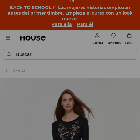
BACK TO SCHOOL
📒
Las mejores historias empiezan
antes del primer timbre. Empieza el curso con un look
nuevo!
Para ella
Para él
Favoritos
Cuenta
Cesta
Buscar
Cortos