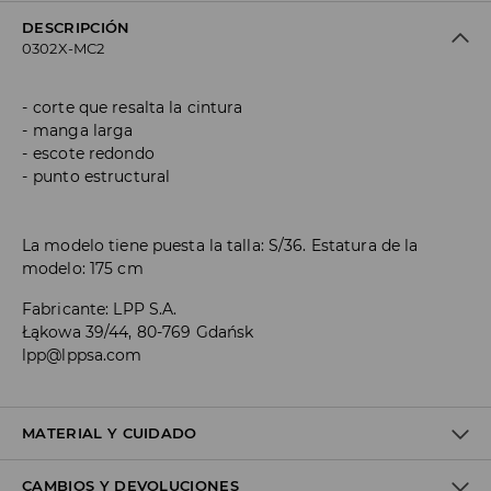
DESCRIPCIÓN
0302X-MC2
corte que resalta la cintura
manga larga
escote redondo
punto estructural
La modelo tiene puesta la talla: S/36. Estatura de la
modelo: 175 cm
Fabricante
:
LPP S.A.
Łąkowa 39/44, 80-769 Gdańsk
lpp@lppsa.com
MATERIAL Y CUIDADO
CAMBIOS Y DEVOLUCIONES
Material I
:
95% POLYESTER, 5% ELASTANE