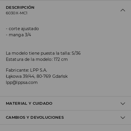
DESCRIPCIÓN
6030X-MC1
corte ajustado
manga 3/4
La modelo tiene puesta la talla: S/36
Estatura de la modelo: 172 cm
Fabricante
:
LPP S.A.
Łąkowa 39/44, 80-769 Gdańsk
lpp@lppsa.com
MATERIAL Y CUIDADO
CAMBIOS Y DEVOLUCIONES
Material I
:
100% POLYESTER
Material II
:
100% POLYESTER