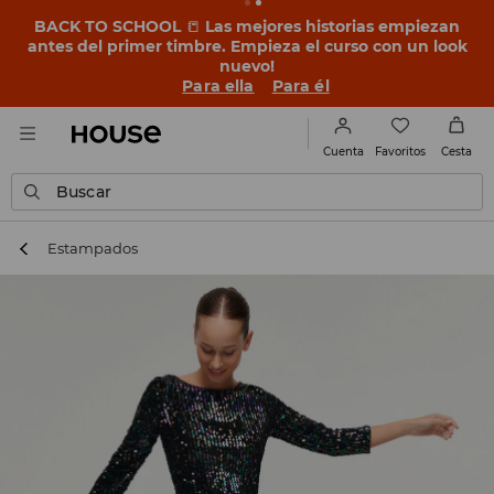
BACK TO SCHOOL
📒
Las mejores historias empiezan
antes del primer timbre. Empieza el curso con un look
nuevo!
Para ella
Para él
Favoritos
Cuenta
Cesta
Buscar
Estampados