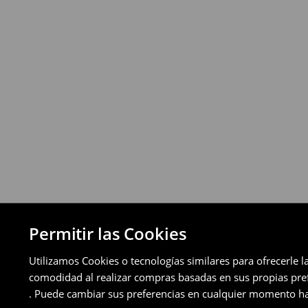
Puedes devolver los productos de manera 
a través de los métodos de devolución sel
pagos aplazados).
⟶
Política de devoluciones detallada
Permitir las Cookies
Utilizamos Cookies o tecnologías similares para ofrecerle l
comodidad al realizar compras basadas en sus propias prefe
. Puede cambiar sus preferencias en cualquier momento ha