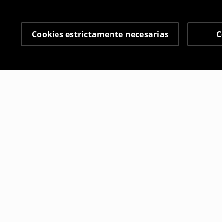
Cookies estrictamente necesarias
C
Otros clientes también
Vestido corto de viscosa
Vestido cor