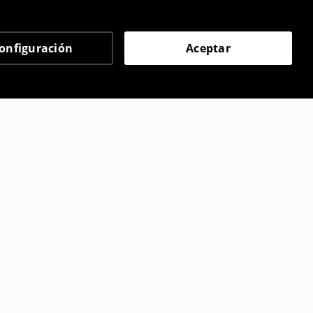
onfiguración
Aceptar
 eligieron
to
Vestido corto