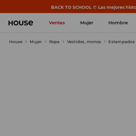
BACK TO SCHOOL
📒
Las mejores histo
Ventas
Mujer
Hombre
House
Mujer
Ropa
Vestidos, monos
Estampados