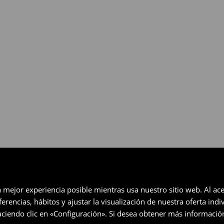
gratuita en un plazo de 30 días
eccionados (no se aplica a los
a mejor experiencia posible mientras usa nuestro sitio web. Al ace
rencias, hábitos y ajustar la visualización de nuestra oferta ind
ciendo clic en «Configuración». Si desea obtener más informació