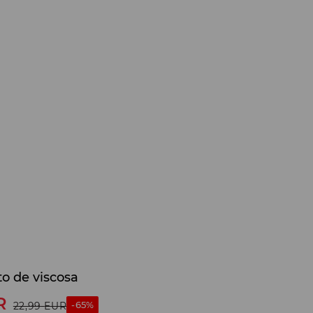
to de viscosa
R
-65%
22,99
EUR