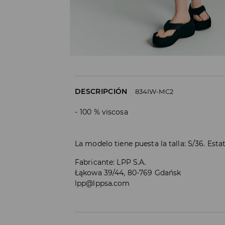
DESCRIPCIÓN
834IW-MC2
100 % viscosa
La modelo tiene puesta la talla: S/36. Est
Fabricante
:
LPP S.A.
Łąkowa 39/44, 80-769 Gdańsk
lpp@lppsa.com