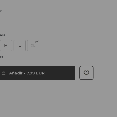
r
alla
M
L
XL
as
Añadir
-
7,99
EUR