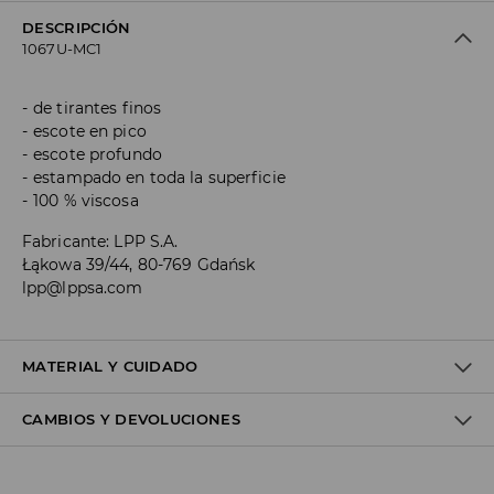
DESCRIPCIÓN
1067U-MC1
de tirantes finos
escote en pico
escote profundo
estampado en toda la superficie
100 % viscosa
Fabricante
:
LPP S.A.
Łąkowa 39/44, 80-769 Gdańsk
lpp@lppsa.com
MATERIAL Y CUIDADO
CAMBIOS Y DEVOLUCIONES
Material I
:
100% VISCOSE
DO NOT BLEACH
Política de envío