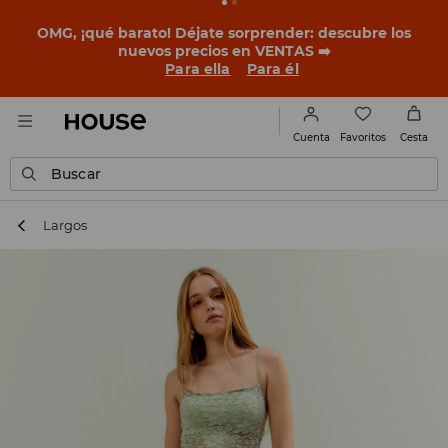
BACK TO SCHOOL
📒
Las mejores historias empiezan
antes del primer timbre. Empieza el curso con un look
nuevo!
Para ella
Para él
Favoritos
Cuenta
Cesta
Buscar
Largos