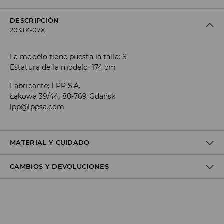
DESCRIPCIÓN
203JK-07X
La modelo tiene puesta la talla: S
Estatura de la modelo: 174 cm
Fabricante
:
LPP S.A.
Łąkowa 39/44, 80-769 Gdańsk
lpp@lppsa.com
MATERIAL Y CUIDADO
CAMBIOS Y DEVOLUCIONES
1º TELA
:
95% POLIÉSTER, 5% ELASTANO
2º TELA
:
100% POLIÉSTER
1º FORRO
:
90% POLIÉSTER, 10% ELASTANO
Política de envío
NO USAR BLANQUEADOR
Envío gratuito desde 40 EUR | Devoluciones gratuitas