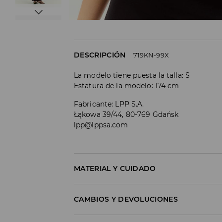
DESCRIPCIÓN
719KN-99X
La modelo tiene puesta la talla: S
Estatura de la modelo: 174 cm
Fabricante
:
LPP S.A.
Łąkowa 39/44, 80-769 Gdańsk
lpp@lppsa.com
MATERIAL Y CUIDADO
1º TELA
:
95% POLIÉSTER, 5% ELASTANO
CAMBIOS Y DEVOLUCIONES
2º TELA
:
92% POLIÉSTER, 8% ELASTANO
Política de envío