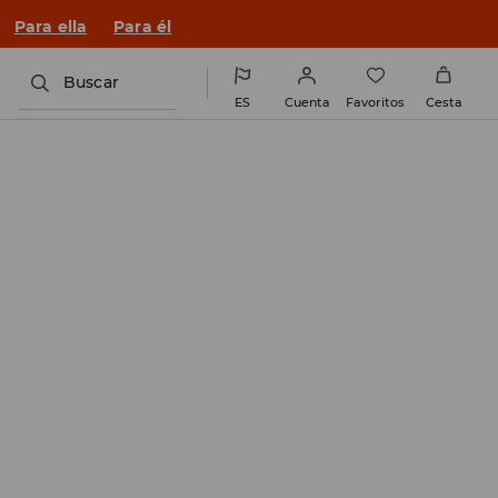
n un look nuevo!
Para ella
Para él
Buscar
ES
Cuenta
Favoritos
Cesta