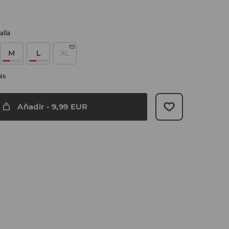
alla
M
L
XL
as
Añadir
-
9,99
EUR