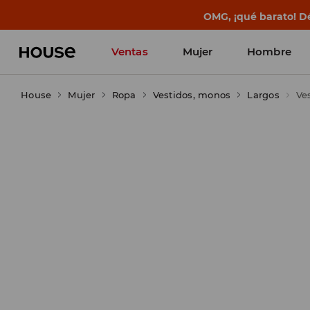
BACK TO SCHOOL
📒
Las mejores histo
Ventas
Mujer
Hombre
House
Mujer
Ropa
Vestidos, monos
Largos
Ve