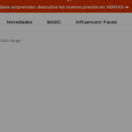
rias empiezan antes del primer timbre. Empieza el curso co
Novedades
BASIC
Influencers' Faves
stido largo