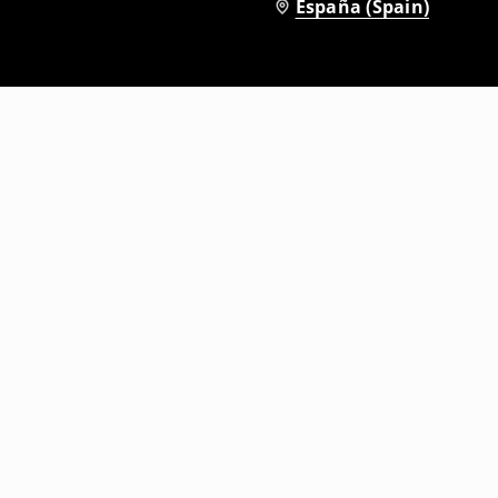
España (Spain)
na
Vestido a media pierna
12
,
99
EUR
35,99
EUR