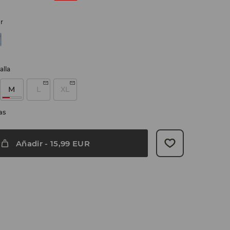
r
alla
M
L
XL
as
Añadir
-
15,99
EUR