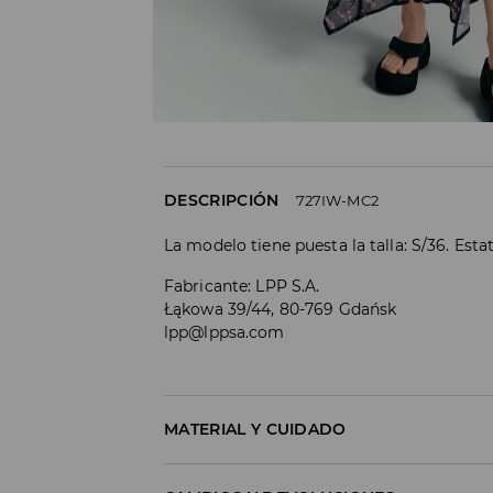
DESCRIPCIÓN
727IW-MC2
La modelo tiene puesta la talla: S/36. Est
Fabricante
:
LPP S.A.
Łąkowa 39/44, 80-769 Gdańsk
lpp@lppsa.com
MATERIAL Y CUIDADO
1º TELA
:
95% POLIÉSTER, 5% ELASTANO