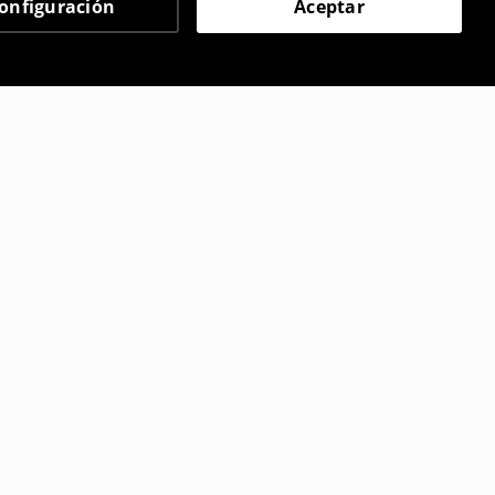
onfiguración
Aceptar
 eligieron
ral a media pierna
Vestido floral a media pier
12
,
99
EUR
5,99
EUR
35,99
EUR