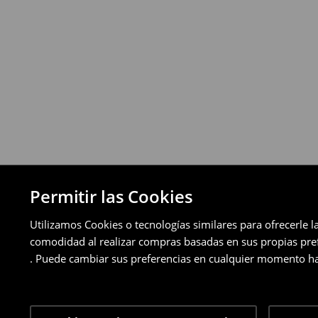
a través de los métodos de devolución sel
pagos aplazados).
⟶
Política de devoluciones detallada
Permitir las Cookies
Utilizamos Cookies o tecnologías similares para ofrecerle l
comodidad al realizar compras basadas en sus propias prefe
. Puede cambiar sus preferencias en cualquier momento ha