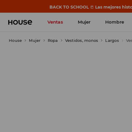
BACK TO SCHOOL
📒
Las mejores histo
Ventas
Mujer
Hombre
House
Mujer
Ropa
Vestidos, monos
Largos
Ve