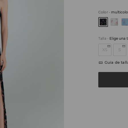
Color
-
multicolo
Talla
-
Elige una t
XS
S
Guía de tall