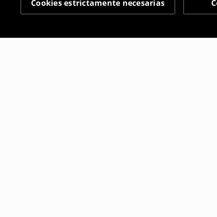
Cookies estrictamente necesarias
C
Otros clientes también
Vestido largo
Vestido flo
15
,
99
EUR
9
,
99
EUR
29,99
EUR
3