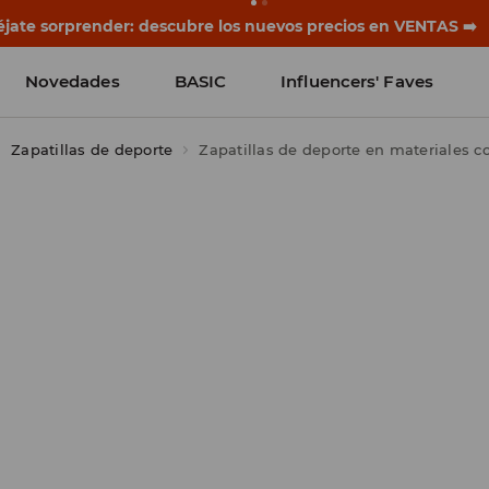
rias empiezan antes del primer timbre. Empieza el curso co
Novedades
BASIC
Influencers' Faves
Zapatillas de deporte
Zapatillas de deporte en materiales 