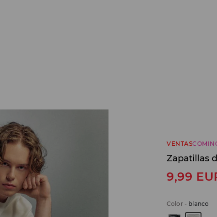
VENTAS
COMIN
Zapatillas
9,99
EU
Color
-
blanco