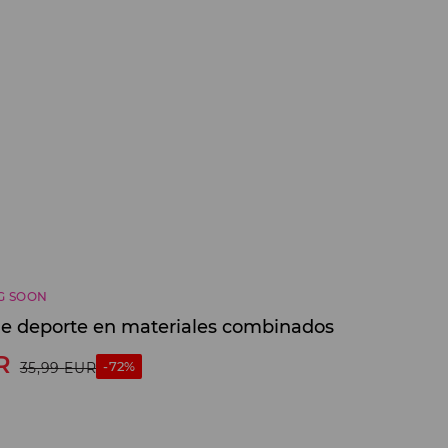
G SOON
 de deporte en materiales combinados
R
-72%
35,99
EUR