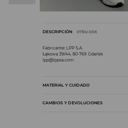
DESCRIPCIÓN
075IU-00X
Fabricante
:
LPP S.A.
Łąkowa 39/44, 80-769 Gdańsk
lpp@lppsa.com
MATERIAL Y CUIDADO
SUPERIOR
:
60% POLIURETANO, 40% POLIÉSTE
CAMBIOS Y DEVOLUCIONES
PLANTILLA
:
100% POLIÉSTER
SUELA
:
100% EVA
Política de envío