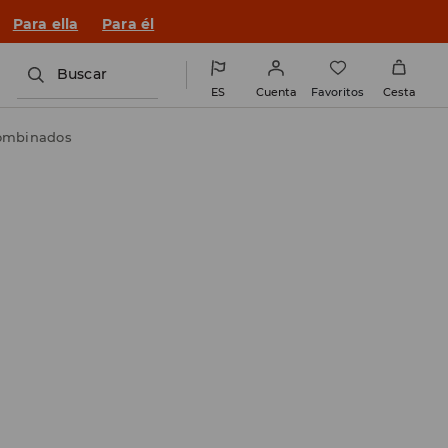
n un look nuevo!
Para ella
Para él
Buscar
ES
Cuenta
Favoritos
Cesta
combinados