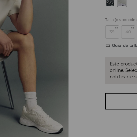
Talla
(disponible
39
40
Guía de tall
Este product
online. Sele
notificarte 