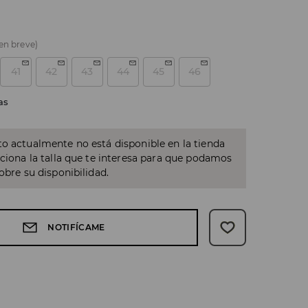
 en breve)
41
42
43
44
45
46
as
o actualmente no está disponible en la tienda
cciona la talla que te interesa para que podamos
sobre su disponibilidad.
NOTIFÍCAME