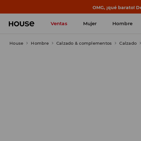
BACK TO SCHOOL
📒
Las mejores histo
Ventas
Mujer
Hombre
House
Hombre
Calzado & complementos
Calzado