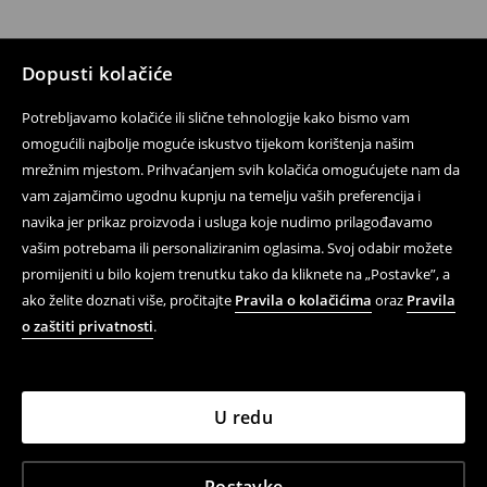
Dopusti kolačiće
Potrebljavamo kolačiće ili slične tehnologije kako bismo vam
omogućili najbolje moguće iskustvo tijekom korištenja našim
mrežnim mjestom. Prihvaćanjem svih kolačića omogućujete nam da
vam zajamčimo ugodnu kupnju na temelju vaših preferencija i
navika jer prikaz proizvoda i usluga koje nudimo prilagođavamo
vašim potrebama ili personaliziranim oglasima. Svoj odabir možete
promijeniti u bilo kojem trenutku tako da kliknete na „Postavke”, a
ako želite doznati više, pročitajte
Pravila o kolačićima
oraz
Pravila
o zaštiti privatnosti
.
U redu