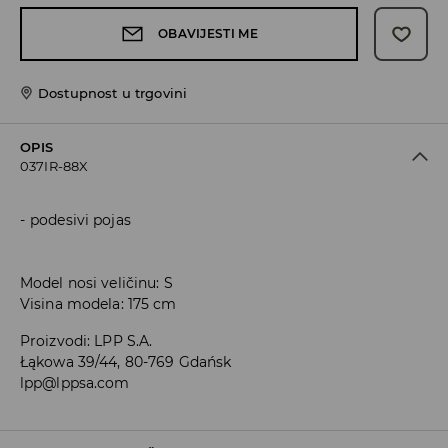
OBAVIJESTI ME
Dostupnost u trgovini
OPIS
037IR-88X
podesivi pojas
Model nosi veličinu: S
Visina modela: 175 cm
Proizvodi
:
LPP S.A.
Łąkowa 39/44, 80-769 Gdańsk
lpp@lppsa.com