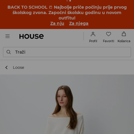
BACK TO SCHOOL
📒
Najbolje priče počinju prije prvog
školskog zvona. Započni školsku godinu u novom
outfitu!
Za nju
Za njega
Favoriti
Profil
Košarica
Traži
Loose