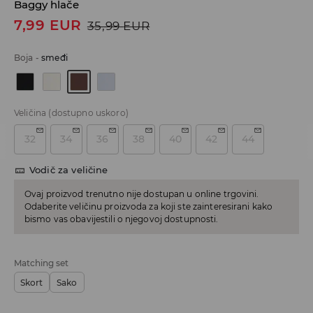
Baggy hlače
7,99
EUR
35,99
EUR
Boja
-
smeđi
Veličina
(dostupno uskoro)
32
34
36
38
40
42
44
Vodič za veličine
Ovaj proizvod trenutno nije dostupan u online trgovini.
Odaberite veličinu proizvoda za koji ste zainteresirani kako
bismo vas obavijestili o njegovoj dostupnosti.
Matching set
Skort
Sako