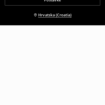
Postavke
Hrvatska (Croatia)
Drugi kupci su također odabrali