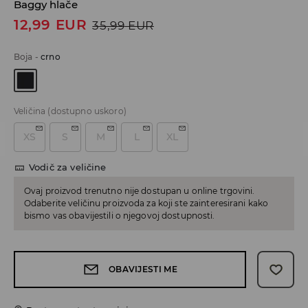
Baggy hlače
12,99
EUR
35,99
EUR
Boja
-
crno
Veličina
(dostupno uskoro)
XS
S
M
L
XL
Vodič za veličine
Ovaj proizvod trenutno nije dostupan u online trgovini.
Odaberite veličinu proizvoda za koji ste zainteresirani kako
bismo vas obavijestili o njegovoj dostupnosti.
OBAVIJESTI ME