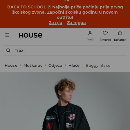
BACK TO SCHOOL
📒
Najbolje priče počinju prije prvog
školskog zvona. Započni školsku godinu u novom
outfitu!
Za nju
Za njega
Favoriti
Profil
Košarica
Traži
House
Muškarac
Odjeća
Hlače
Baggy hlače