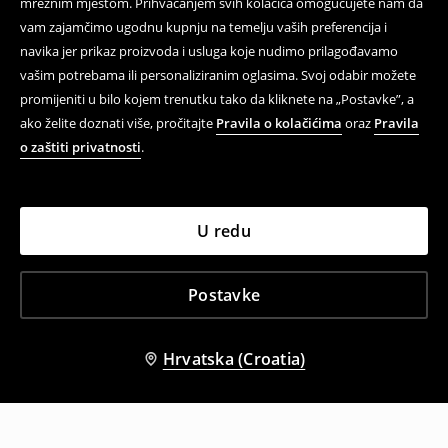
mrežnim mjestom. Prihvaćanjem svih kolačića omogućujete nam da
vam zajamčimo ugodnu kupnju na temelju vaših preferencija i
navika jer prikaz proizvoda i usluga koje nudimo prilagođavamo
vašim potrebama ili personaliziranim oglasima. Svoj odabir možete
promijeniti u bilo kojem trenutku tako da kliknete na „Postavke”, a
ako želite doznati više, pročitajte
Pravila o kolačićima
oraz
Pravila
o zaštiti privatnosti
.
U redu
Postavke
Hrvatska (Croatia)