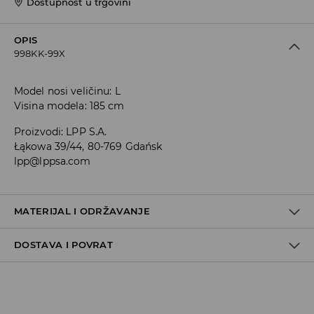
Dostupnost u trgovini
OPIS
998KK-99X
Model nosi veličinu: L
Visina modela: 185 cm
Proizvodi
:
LPP S.A.
Łąkowa 39/44, 80-769 Gdańsk
lpp@lppsa.com
MATERIJAL I ODRŽAVANJE
DOSTAVA I POVRAT
PRVA TKANINA
:
100% POLIESTERSKO VLAKNO
PRVA PODSTAVA
:
100% POLIESTERSKO VLAKNO
Uvjeti dostave
ZABRANJENO BIJELJENJE