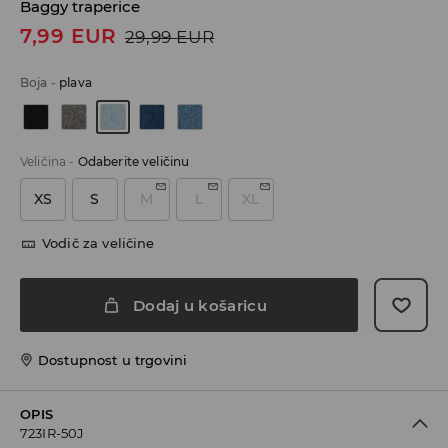
Baggy traperice
7,99
EUR
29,99
EUR
Boja
-
plava
Veličina
-
Odaberite veličinu
XS
S
M
L
XL
Vodič za veličine
Dodaj u košaricu
Dostupnost u trgovini
OPIS
723IR-50J