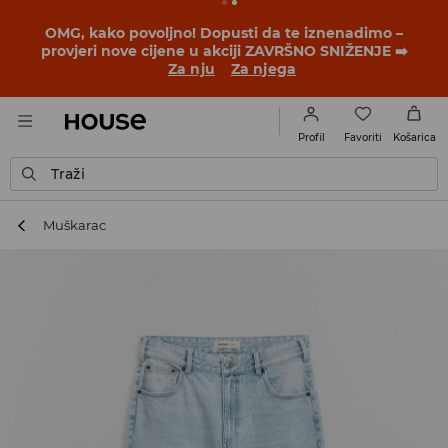
BACK TO SCHOOL
📒
Najbolje priče počinju prije prvog
školskog zvona. Započni školsku godinu u novom
outfitu!
Za nju
Za njega
Favoriti
Profil
Košarica
Traži
Muškarac