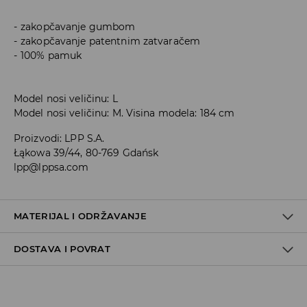
zakopčavanje gumbom
zakopčavanje patentnim zatvaračem
100% pamuk
Model nosi veličinu: L
Model nosi veličinu: M. Visina modela: 184 cm
Proizvodi
:
LPP S.A.
Łąkowa 39/44, 80-769 Gdańsk
lpp@lppsa.com
MATERIJAL I ODRŽAVANJE
DOSTAVA I POVRAT
PRVA TKANINA
:
100% PAMUK
ZABRANJENO BIJELJENJE
Uvjeti dostave
ZABRANJENO KEMIJSKO ČIŠĆENJE