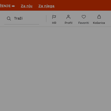
ŽENJE ➡️
Za nju
Za njega
Traži
HR
Profil
Favoriti
Košarica