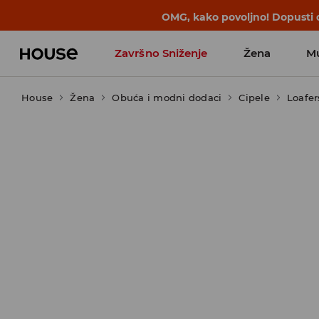
OMG, kako povoljno! Dopusti d
Završno Sniženje
Žena
M
House
Žena
Obuća i modni dodaci
Cipele
Loafer