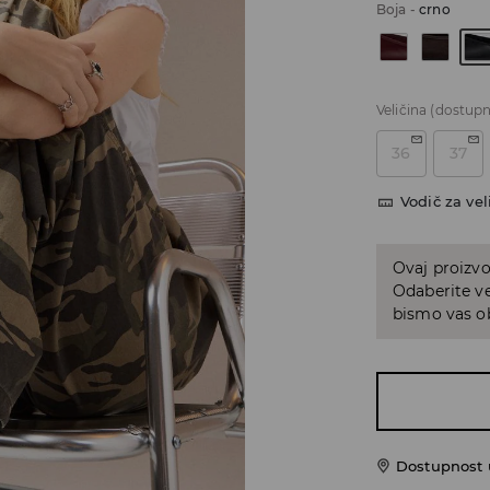
Boja
-
crno
Veličina
(dostupn
36
37
Vodič za vel
Ovaj proizvo
Odaberite ve
bismo vas ob
Dostupnost u