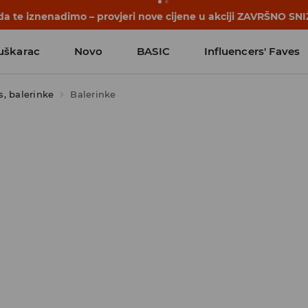
a te iznenadimo – provjeri nove cijene u akciji ZAVRŠNO SNI
uškarac
Novo
BASIC
Influencers' Faves
s, balerinke
Balerinke