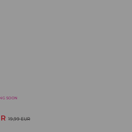
NG SOON
UR
19,99
EUR