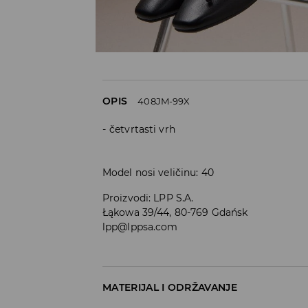
OPIS
408JM-99X
četvrtasti vrh
Model nosi veličinu: 40
Proizvodi
:
LPP S.A.
Łąkowa 39/44, 80-769 Gdańsk
lpp@lppsa.com
MATERIJAL I ODRŽAVANJE