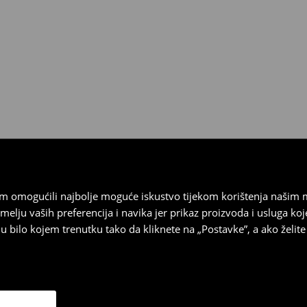
 biti vraćeni u roku od 30 dana
 u izvornom stanju, imati sve
ragove nošenja.
sebrand prodavaonici u
stupnog na našim stranicama,
vrata.
vam omogućili najbolje moguće iskustvo tijekom korištenja našim
u vaših preferencija i navika jer prikaz proizvoda i usluga k
 bilo kojem trenutku tako da kliknete na „Postavke”, a ako želite 