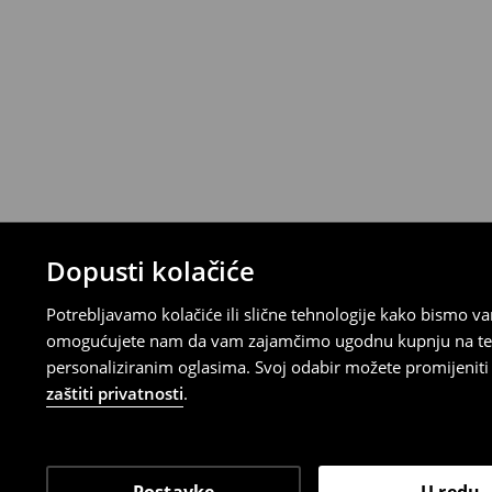
Uvjeti povrata
Proizvodi kupljeni u online trgovini mogu
od datuma isporuke. Proizvodi moraju biti
etikete, biti neoštećeni i ne smiju imati t
Povrat možete napraviti u bilo kojoj Hou
Republici Hrvatskoj ili putem obrasca do
gdje ćete odabrati metodu besplatnog po
⟶
Povrat i izmjene u E-Trgovini
Dopusti kolačiće
Potrebljavamo kolačiće ili slične tehnologije kako bismo 
omogućujete nam da vam zajamčimo ugodnu kupnju na temelj
personaliziranim oglasima. Svoj odabir možete promijeniti u
zaštiti privatnosti
.