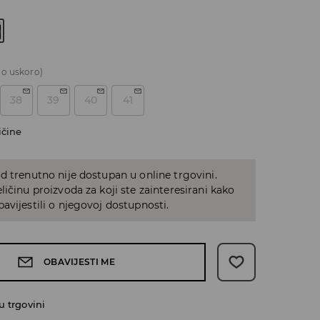
o uskoro)
38
39
40
41
ičine
d trenutno nije dostupan u online trgovini.
ličinu proizvoda za koji ste zainteresirani kako
avijestili o njegovoj dostupnosti.
OBAVIJESTI ME
 trgovini