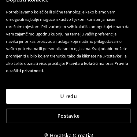
Potrebljavamo kolačiće ili slične tehnologije kako bismo vam
omogućili najbolje moguće iskustvo tijekom korištenja našim
mrežnim mjestom. Prihvaćanjem svih kolačića omogućujete nam da
vam zajamčimo ugodnu kupnju na temelju vaših preferencija i
navika jer prikaz proizvoda i usluga koje nudimo prilagođavamo
vašim potrebama ili personaliziranim oglasima. Svoj odabir možete
promijeniti u bilo kojem trenutku tako da kliknete na „Postavke”, a
ako želite doznati više, pročitajte
Pravila o kolačićima
oraz
Pravila
o zaštiti privatnosti
.
U redu
Postavke
Hrvatska (Croatia)