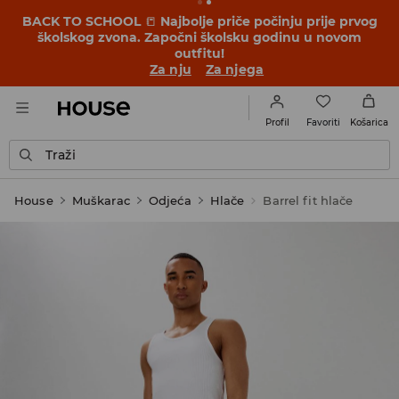
BACK TO SCHOOL
📒
Najbolje priče počinju prije prvog
školskog zvona. Započni školsku godinu u novom
outfitu!
Za nju
Za njega
Favoriti
Profil
Košarica
Traži
House
Muškarac
Odjeća
Hlače
Barrel fit hlače