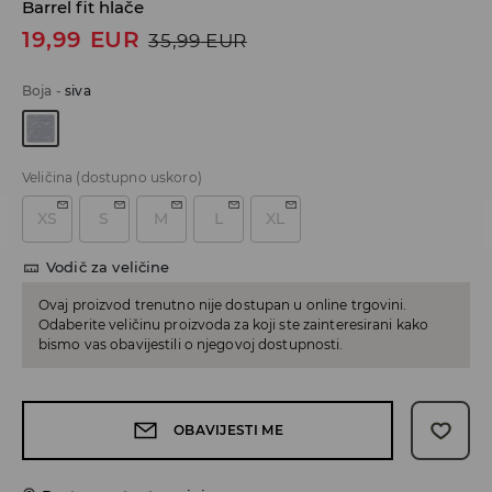
Barrel fit hlače
19,99
EUR
35,99
EUR
Boja
-
siva
Veličina
(dostupno uskoro)
XS
S
M
L
XL
Vodič za veličine
Ovaj proizvod trenutno nije dostupan u online trgovini.
Odaberite veličinu proizvoda za koji ste zainteresirani kako
bismo vas obavijestili o njegovoj dostupnosti.
OBAVIJESTI ME