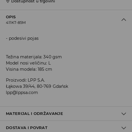
Dostupnost u trgovini
OPIS
411KT-85M
podesivi pojas
Težina materijala: 340 gsm
Model nosi veličinu: L
Visina modela: 185 cm
Proizvodi
:
LPP S.A.
Łąkowa 39/44, 80-769 Gdańsk
lpp@lppsa.com
MATERIJAL I ODRŽAVANJE
DOSTAVA I POVRAT
PRVA TKANINA
:
60% PAMUK, 40% POLIESTERSKO VLAKNO