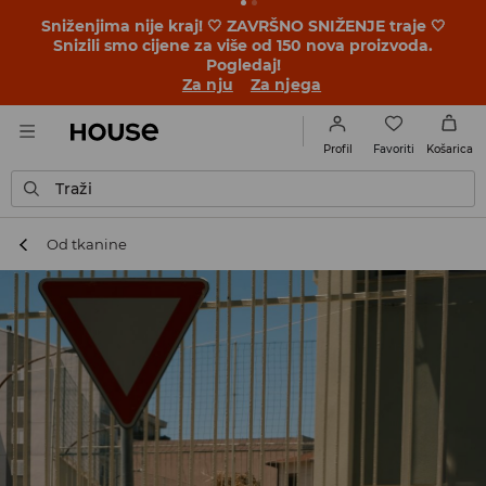
Sniženjima nije kraj! 🤍 ZAVRŠNO SNIŽENJE traje 🤍
Snizili smo cijene za više od 150 nova proizvoda.
Pogledaj!
Za nju
Za njega
Favoriti
Profil
Košarica
Traži
Od tkanine