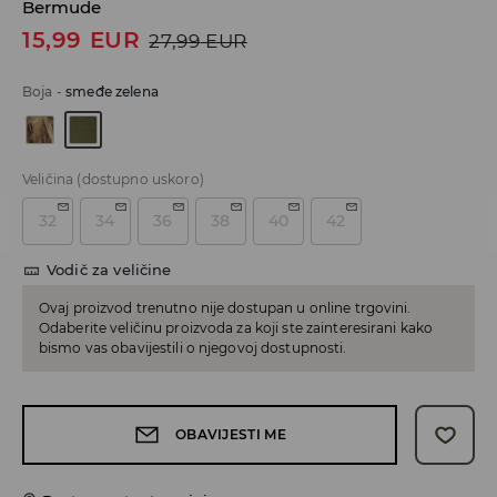
Bermude
15,99
EUR
27,99
EUR
Boja
-
smeđe zelena
Veličina
(dostupno uskoro)
32
34
36
38
40
42
Vodič za veličine
Ovaj proizvod trenutno nije dostupan u online trgovini.
Odaberite veličinu proizvoda za koji ste zainteresirani kako
bismo vas obavijestili o njegovoj dostupnosti.
OBAVIJESTI ME