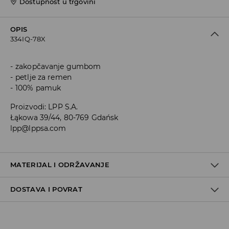
Dostupnost u trgovini
OPIS
334IQ-78X
zakopčavanje gumbom
petlje za remen
100% pamuk
Proizvodi
:
LPP S.A.
Łąkowa 39/44, 80-769 Gdańsk
lpp@lppsa.com
MATERIJAL I ODRŽAVANJE
DOSTAVA I POVRAT
PRVA TKANINA
:
100% PAMUK
PRVA PODSTAVA
:
100% POLIESTERSKO VLAKNO
Uvjeti dostave