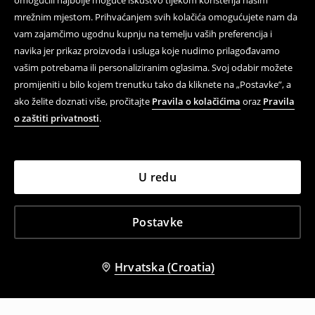
omogućili najbolje moguće iskustvo tijekom korištenja našim
mrežnim mjestom. Prihvaćanjem svih kolačića omogućujete nam da
vam zajamčimo ugodnu kupnju na temelju vaših preferencija i
navika jer prikaz proizvoda i usluga koje nudimo prilagođavamo
vašim potrebama ili personaliziranim oglasima. Svoj odabir možete
promijeniti u bilo kojem trenutku tako da kliknete na „Postavke”, a
ako želite doznati više, pročitajte
Pravila o kolačićima
oraz
Pravila
o zaštiti privatnosti
.
U redu
Postavke
Hrvatska (Croatia)