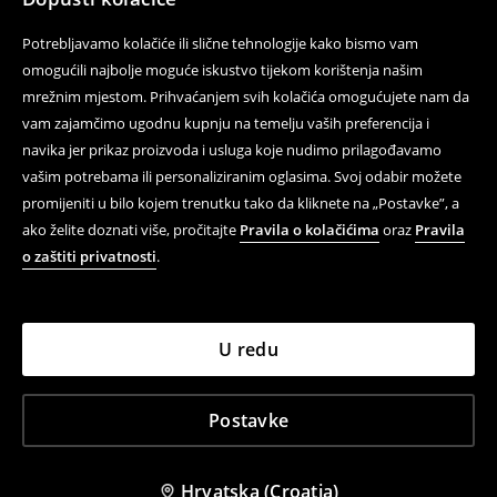
Potrebljavamo kolačiće ili slične tehnologije kako bismo vam
omogućili najbolje moguće iskustvo tijekom korištenja našim
mrežnim mjestom. Prihvaćanjem svih kolačića omogućujete nam da
vam zajamčimo ugodnu kupnju na temelju vaših preferencija i
navika jer prikaz proizvoda i usluga koje nudimo prilagođavamo
vašim potrebama ili personaliziranim oglasima. Svoj odabir možete
promijeniti u bilo kojem trenutku tako da kliknete na „Postavke”, a
ako želite doznati više, pročitajte
Pravila o kolačićima
oraz
Pravila
o zaštiti privatnosti
.
U redu
Postavke
Hrvatska (Croatia)