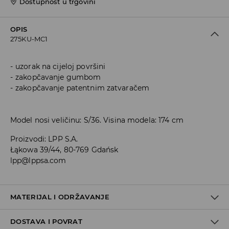
Dostupnost u trgovini
OPIS
275KU-MC1
uzorak na cijeloj površini
zakopčavanje gumbom
zakopčavanje patentnim zatvaračem
Model nosi veličinu: S/36. Visina modela: 174 cm
Proizvodi
:
LPP S.A.
Łąkowa 39/44, 80-769 Gdańsk
lpp@lppsa.com
MATERIJAL I ODRŽAVANJE
DOSTAVA I POVRAT
PRVA TKANINA
:
100% PAMUK