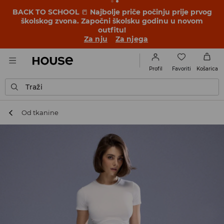
BACK TO SCHOOL
📒
Najbolje priče počinju prije prvog
školskog zvona. Započni školsku godinu u novom
outfitu!
Za nju
Za njega
Favoriti
Profil
Košarica
Traži
Od tkanine