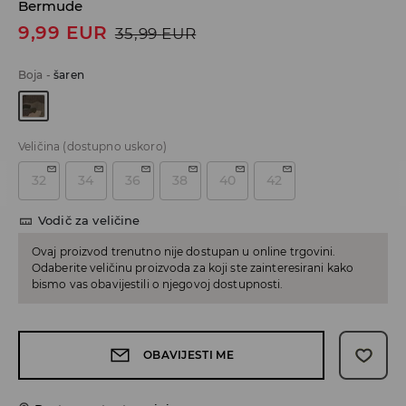
Bermude
9,99
EUR
35,99
EUR
Boja
-
šaren
Veličina
(dostupno uskoro)
32
34
36
38
40
42
Vodič za veličine
Ovaj proizvod trenutno nije dostupan u online trgovini.
Odaberite veličinu proizvoda za koji ste zainteresirani kako
bismo vas obavijestili o njegovoj dostupnosti.
OBAVIJESTI ME