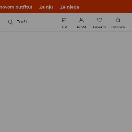
 novom outfitu!
Za nju
Za njega
Traži
HR
Profil
Favoriti
Košarica