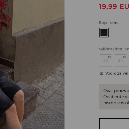
19,99
E
Boja
-
crno
Veličina
(dostupn
32
34
Vodič za vel
Ovaj proizvo
Odaberite ve
bismo vas ob