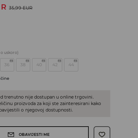
UR
35,99
EUR
o uskoro)
36
38
40
42
44
ičine
d trenutno nije dostupan u online trgovini.
ličinu proizvoda za koji ste zainteresirani kako
avijestili o njegovoj dostupnosti.
OBAVIJESTI ME