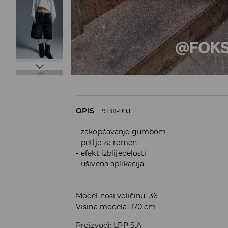
OPIS
913II-99J
zakopčavanje gumbom
petlje za remen
efekt izblijedelosti
ušivena aplikacija
Model nosi veličinu: 36
Visina modela: 170 cm
Proizvodi
:
LPP S.A.