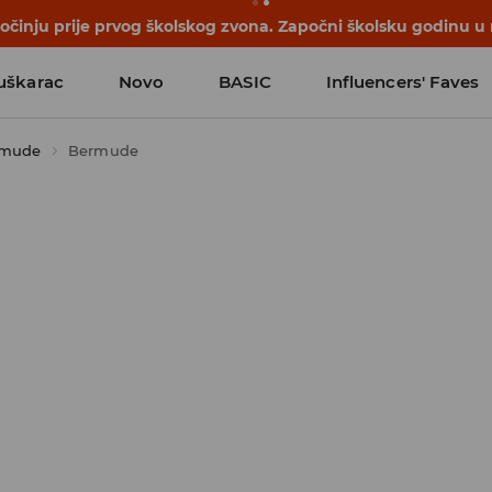
počinju prije prvog školskog zvona. Započni školsku godinu u
uškarac
Novo
BASIC
Influencers' Faves
rmude
Bermude