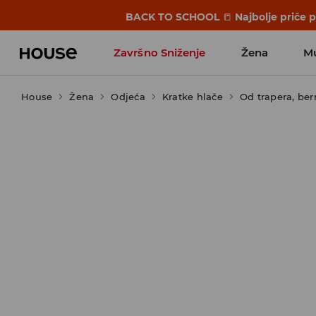
BACK TO SCHOOL
📒
Najbolje priče 
Završno Sniženje
Žena
M
House
Žena
Odjeća
Kratke hlače
Od trapera, be