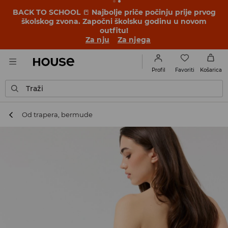
BACK TO SCHOOL
📒
Najbolje priče počinju prije prvog
školskog zvona. Započni školsku godinu u novom
outfitu!
Za nju
Za njega
Favoriti
Profil
Košarica
Traži
Od trapera, bermude