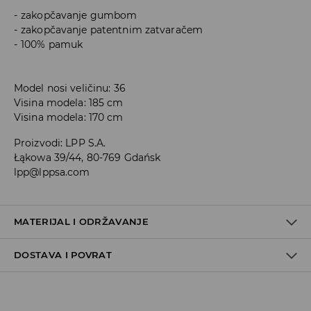
zakopčavanje gumbom
zakopčavanje patentnim zatvaračem
100% pamuk
Model nosi veličinu: 36
Visina modela: 185 cm
Visina modela: 170 cm
Proizvodi
:
LPP S.A.
Łąkowa 39/44, 80-769 Gdańsk
lpp@lppsa.com
MATERIJAL I ODRŽAVANJE
DOSTAVA I POVRAT
PRVA TKANINA
:
100% PAMUK
ZABRANJENO BIJELJENJE
Uvjeti dostave
PRATI ODVOJENO ILI SA SLIČNO OBOJENIM