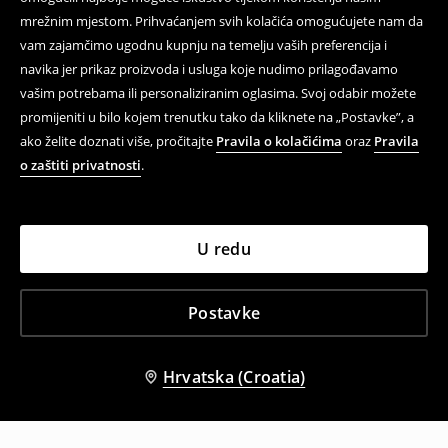
mrežnim mjestom. Prihvaćanjem svih kolačića omogućujete nam da
vam zajamčimo ugodnu kupnju na temelju vaših preferencija i
navika jer prikaz proizvoda i usluga koje nudimo prilagođavamo
vašim potrebama ili personaliziranim oglasima. Svoj odabir možete
promijeniti u bilo kojem trenutku tako da kliknete na „Postavke”, a
ako želite doznati više, pročitajte
Pravila o kolačićima
oraz
Pravila
o zaštiti privatnosti
.
U redu
Postavke
Hrvatska (Croatia)