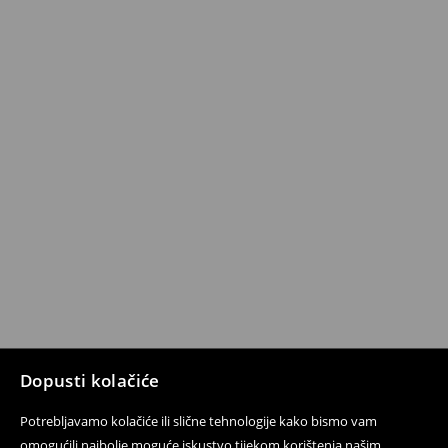
Dopusti kolačiće
Potrebljavamo kolačiće ili slične tehnologije kako bismo vam
omogućili najbolje moguće iskustvo tijekom korištenja našim