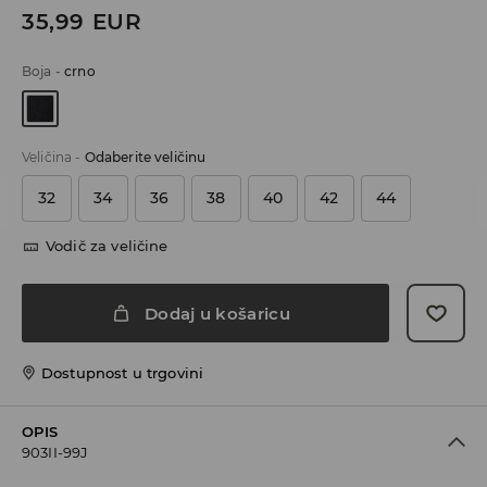
35,99
EUR
Boja
-
crno
Veličina
-
Odaberite veličinu
32
34
36
38
40
42
44
Vodič za veličine
Dodaj u košaricu
Dostupnost u trgovini
OPIS
903II-99J