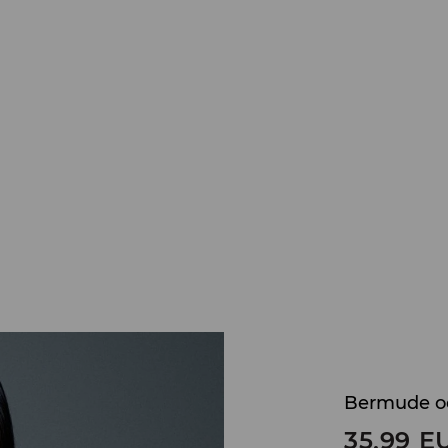
Bermude od
35,99
E