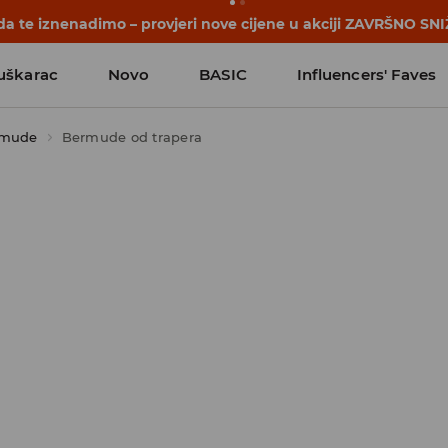
počinju prije prvog školskog zvona. Započni školsku godinu u
uškarac
Novo
BASIC
Influencers' Faves
rmude
Bermude od trapera