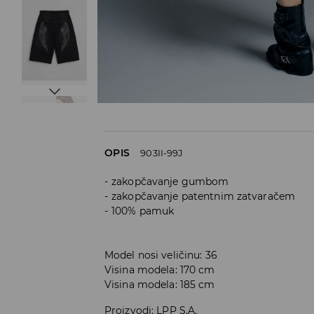
OPIS
903II-99J
zakopčavanje gumbom
zakopčavanje patentnim zatvaračem
100% pamuk
Model nosi veličinu: 36
Visina modela: 170 cm
Visina modela: 185 cm
Proizvodi
:
LPP S.A.