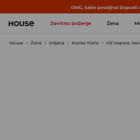
BACK TO SCHOOL
📒
Najbolje priče 
Završno Sniženje
Žena
M
House
Žena
Odjeća
Kratke hlače
Od trapera, be