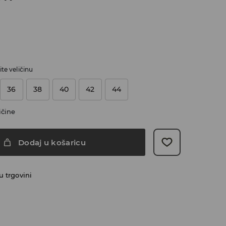
te veličinu
36
38
40
42
44
ičine
Dodaj u košaricu
 trgovini