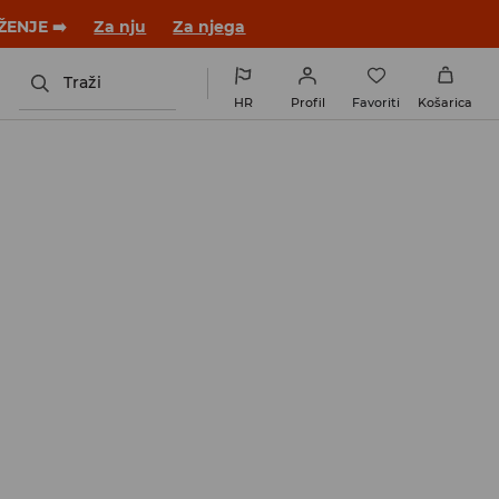
 novom outfitu!
Za nju
Za njega
Traži
HR
Profil
Favoriti
Košarica