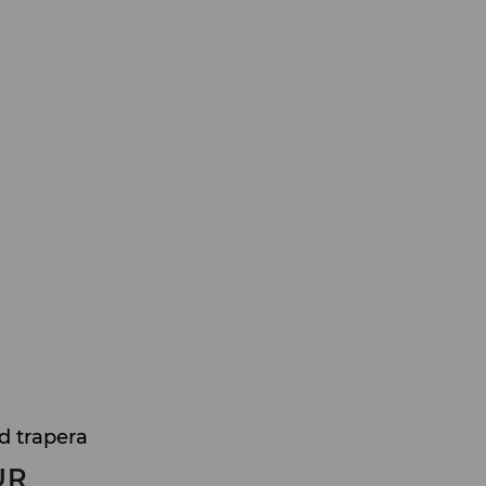
 trapera
UR