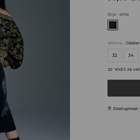
Boja
-
crno
Veličina
-
Odaberi
32
34
Vodič za vel
Dostupnost u