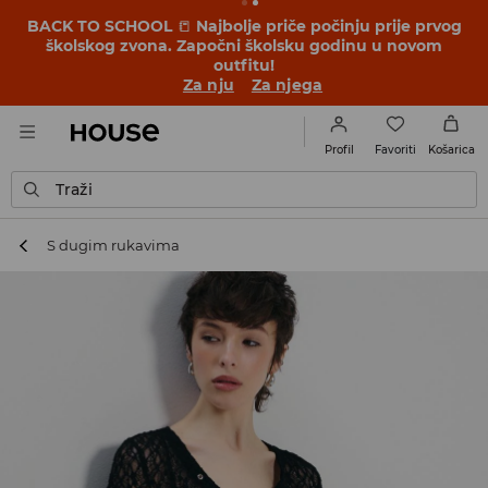
BACK TO SCHOOL
📒
Najbolje priče počinju prije prvog
školskog zvona. Započni školsku godinu u novom
outfitu!
Za nju
Za njega
Favoriti
Profil
Košarica
Traži
S dugim rukavima