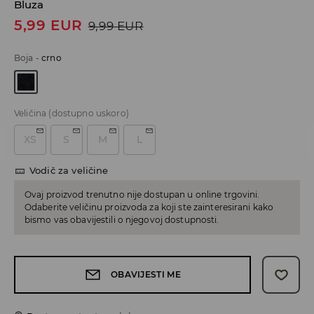
Bluza
5,99
EUR
9,99
EUR
Boja
-
crno
Veličina
(dostupno uskoro)
XS
S
M
L
Vodič za veličine
Ovaj proizvod trenutno nije dostupan u online trgovini.
Odaberite veličinu proizvoda za koji ste zainteresirani kako
bismo vas obavijestili o njegovoj dostupnosti.
OBAVIJESTI ME