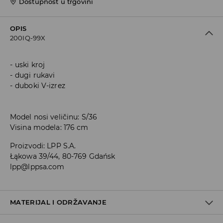
Dostupnost u trgovini
OPIS
200IQ-99X
uski kroj
dugi rukavi
duboki V-izrez
Model nosi veličinu: S/36
Visina modela: 176 cm
Proizvodi
:
LPP S.A.
Łąkowa 39/44, 80-769 Gdańsk
lpp@lppsa.com
MATERIJAL I ODRŽAVANJE