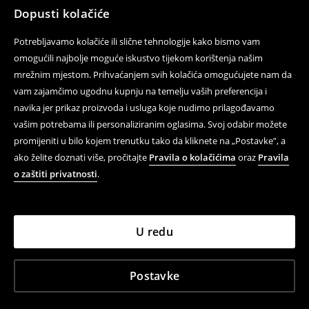
Dopusti kolačiće
Potrebljavamo kolačiće ili slične tehnologije kako bismo vam
omogućili najbolje moguće iskustvo tijekom korištenja našim
mrežnim mjestom. Prihvaćanjem svih kolačića omogućujete nam da
vam zajamčimo ugodnu kupnju na temelju vaših preferencija i
navika jer prikaz proizvoda i usluga koje nudimo prilagođavamo
vašim potrebama ili personaliziranim oglasima. Svoj odabir možete
promijeniti u bilo kojem trenutku tako da kliknete na „Postavke”, a
ako želite doznati više, pročitajte
Pravila o kolačićima
oraz
Pravila
o zaštiti privatnosti
.
U redu
Postavke