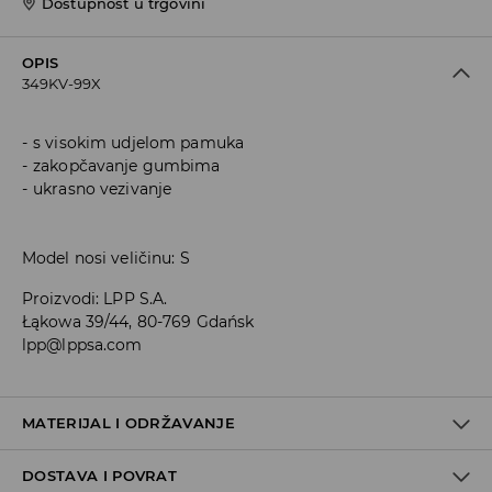
Dostupnost u trgovini
OPIS
349KV-99X
s visokim udjelom pamuka
zakopčavanje gumbima
ukrasno vezivanje
Model nosi veličinu: S
Proizvodi
:
LPP S.A.
Łąkowa 39/44, 80-769 Gdańsk
lpp@lppsa.com
MATERIJAL I ODRŽAVANJE
DOSTAVA I POVRAT
PRVA TKANINA
:
77% PAMUK, 20% POLIIMIDNO VLAKNO, 3%