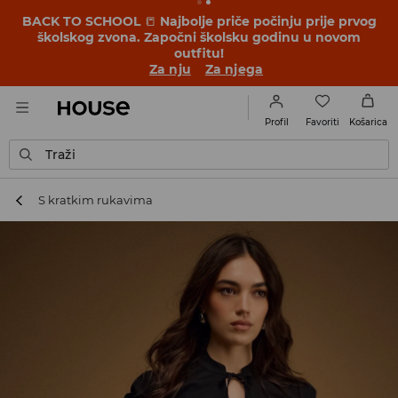
BACK TO SCHOOL
📒
Najbolje priče počinju prije prvog
školskog zvona. Započni školsku godinu u novom
outfitu!
Za nju
Za njega
Favoriti
Profil
Košarica
Traži
S kratkim rukavima