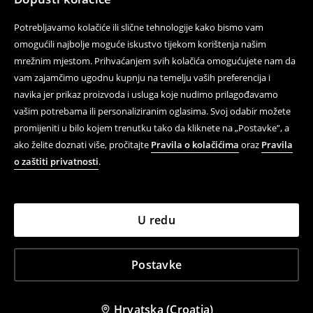
Potrebljavamo kolačiće ili slične tehnologije kako bismo vam
omogućili najbolje moguće iskustvo tijekom korištenja našim
mrežnim mjestom. Prihvaćanjem svih kolačića omogućujete nam da
vam zajamčimo ugodnu kupnju na temelju vaših preferencija i
navika jer prikaz proizvoda i usluga koje nudimo prilagođavamo
vašim potrebama ili personaliziranim oglasima. Svoj odabir možete
promijeniti u bilo kojem trenutku tako da kliknete na „Postavke”, a
ako želite doznati više, pročitajte
Pravila o kolačićima
oraz
Pravila
o zaštiti privatnosti
.
U redu
Postavke
Hrvatska (Croatia)