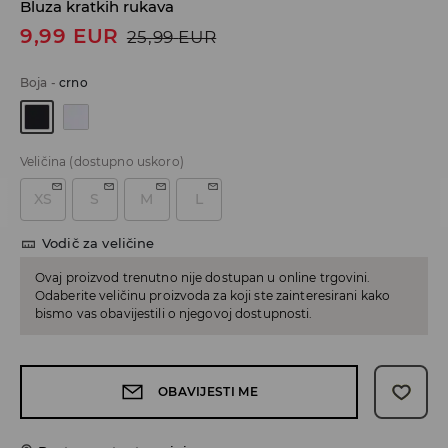
Bluza kratkih rukava
9,99
EUR
25,99
EUR
Boja
-
crno
Veličina
(dostupno uskoro)
XS
S
M
L
Vodič za veličine
Ovaj proizvod trenutno nije dostupan u online trgovini.
Odaberite veličinu proizvoda za koji ste zainteresirani kako
bismo vas obavijestili o njegovoj dostupnosti.
OBAVIJESTI ME