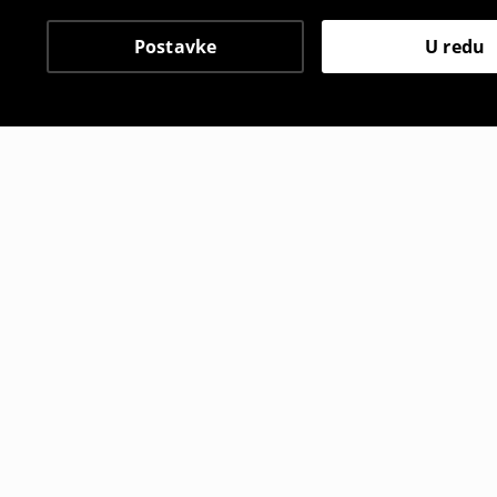
Postavke
U redu
Drugi kupci su također
Bodi dugih rukava
Majica krat
5
,
99
EUR
5
,
99
EUR
9,99
EUR
17