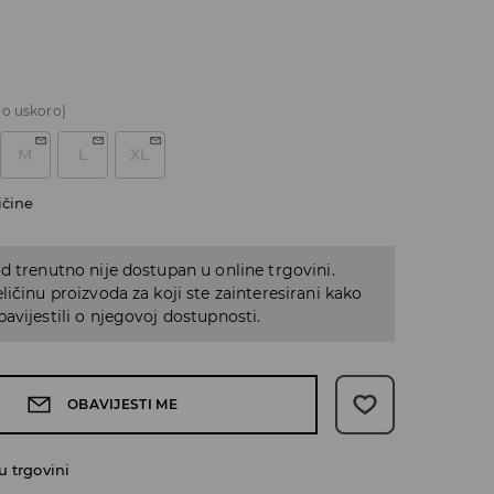
o uskoro)
M
L
XL
ičine
d trenutno nije dostupan u online trgovini.
ličinu proizvoda za koji ste zainteresirani kako
avijestili o njegovoj dostupnosti.
OBAVIJESTI ME
 trgovini