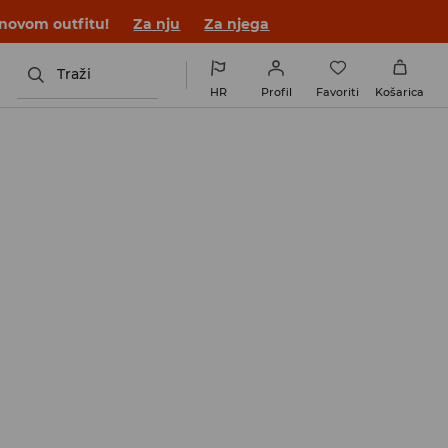
 novom outfitu!
Za nju
Za njega
Traži
HR
Profil
Favoriti
Košarica