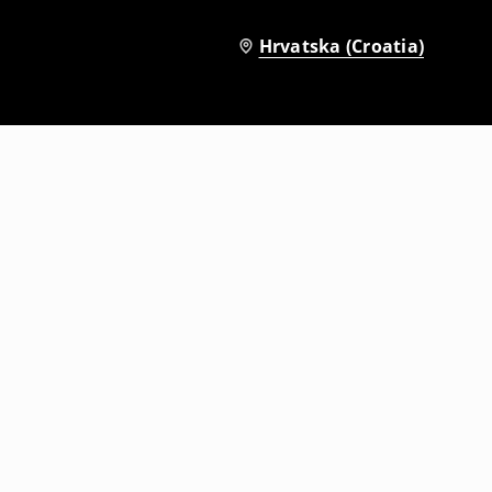
Hrvatska (Croatia)
rintom
Majica kratkih rukava s printom The Vampire Diaries
17
,
99
EUR