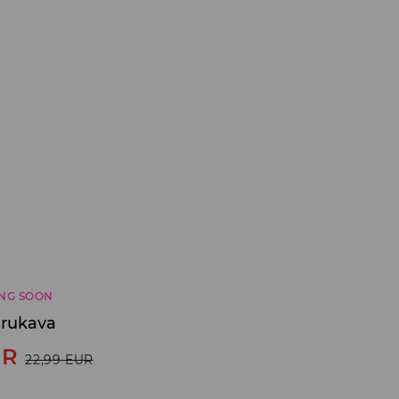
NG SOON
 rukava
UR
22,99
EUR