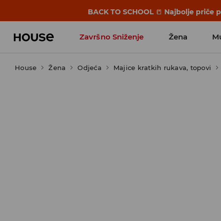
BACK TO SCHOOL
📒
Najbolje priče 
Završno Sniženje
Žena
M
House
Žena
Odjeća
Majice kratkih rukava, topovi