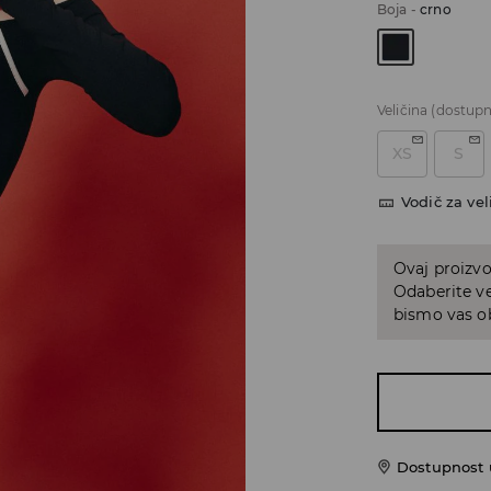
Boja
-
crno
Veličina
(dostupn
XS
S
Vodič za vel
Ovaj proizvo
Odaberite ve
bismo vas ob
Dostupnost u