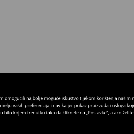
esplatno.
 biti vraćeni u roku od 30 dana
 u izvornom stanju, imati sve
ragove nošenja.
sebrand prodavaonici u
stupnog na našim stranicama,
vrata.
vam omogućili najbolje moguće iskustvo tijekom korištenja našim
u vaših preferencija i navika jer prikaz proizvoda i usluga k
 bilo kojem trenutku tako da kliknete na „Postavke”, a ako želite 