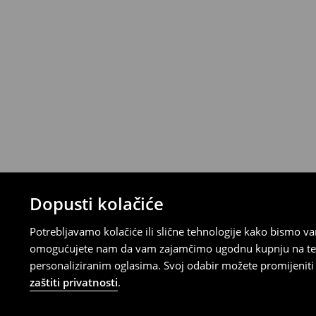
Narudžbe od 46 EUR i više isporučuju se b
⟶
Metode dostave
Uvjeti povrata
Proizvodi kupljeni u online trgovini mogu
od datuma isporuke. Proizvodi moraju biti
etikete, biti neoštećeni i ne smiju imati t
Povrat možete napraviti u bilo kojoj Hou
Republici Hrvatskoj ili putem obrasca do
gdje ćete odabrati metodu besplatnog po
⟶
Povrat i izmjene u E-Trgovini
Dopusti kolačiće
Potrebljavamo kolačiće ili slične tehnologije kako bismo 
omogućujete nam da vam zajamčimo ugodnu kupnju na temelj
personaliziranim oglasima. Svoj odabir možete promijeniti u
zaštiti privatnosti
.