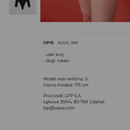
OPIS
620JL-99X
uski kroj
dugi rukavi
Model nosi veličinu: S
Visina modela: 175 cm
Proizvodi
:
LPP S.A.
Łąkowa 39/44, 80-769 Gdańsk
lpp@lppsa.com