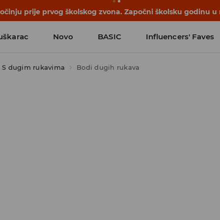
počinju prije prvog školskog zvona. Započni školsku godinu u
uškarac
Novo
BASIC
Influencers' Faves
S dugim rukavima
Bodi dugih rukava