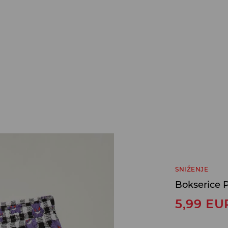
SNIŽENJE
Bokserice
5,99
EU