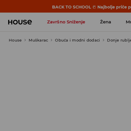
BACK TO SCHOOL
📒
Najbolje priče 
Završno Sniženje
Žena
M
House
Muškarac
Obuća i modni dodaci
Donje rublj