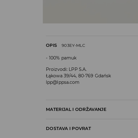
OPIS
903EY-MLC
100% pamuk
Proizvodi
:
LPP S.A.
Łąkowa 39/44, 80-769 Gdańsk
lpp@lppsa.com
MATERIJAL I ODRŽAVANJE
PRVI ARTIKL
:
100% PAMUK
DOSTAVA I POVRAT