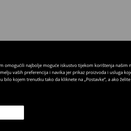
 biti vraćeni u roku od 30 dana
 u izvornom stanju, imati sve
ragove nošenja.
sebrand prodavaonici u
stupnog na našim stranicama,
vrata.
vam omogućili najbolje moguće iskustvo tijekom korištenja našim
u vaših preferencija i navika jer prikaz proizvoda i usluga k
 bilo kojem trenutku tako da kliknete na „Postavke”, a ako želite 