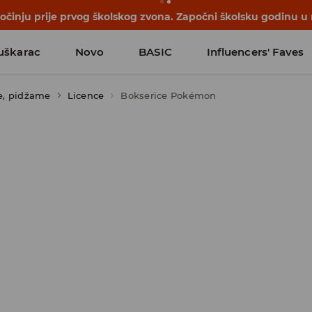
počinju prije prvog školskog zvona. Započni školsku godinu u
uškarac
Novo
BASIC
Influencers' Faves
e, pidžame
Licence
Bokserice Pokémon