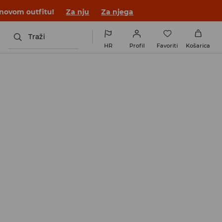
 novom outfitu!
Za nju
Za njega
Traži
HR
Profil
Favoriti
Košarica