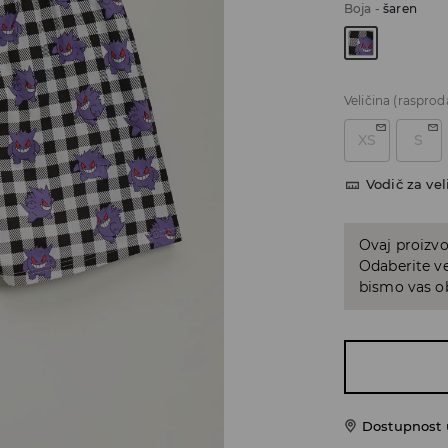
Boja
-
šaren
Veličina
(rasprod
XS
S
Vodič za vel
Ovaj proizvo
Odaberite ve
bismo vas ob
Dostupnost u