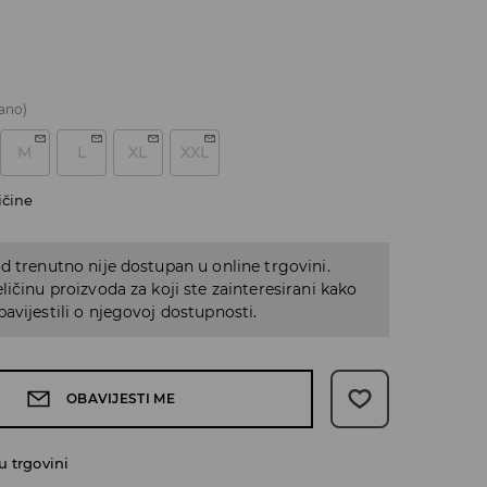
ano)
M
L
XL
XXL
ičine
d trenutno nije dostupan u online trgovini.
ličinu proizvoda za koji ste zainteresirani kako
avijestili o njegovoj dostupnosti.
OBAVIJESTI ME
 trgovini