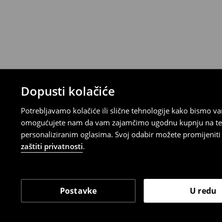
Proizvodi kupljeni u online trgovini mogu
od datuma isporuke. Proizvodi moraju biti
etikete, biti neoštećeni i ne smiju imati t
Povrat možete napraviti u bilo kojoj Hou
Republici Hrvatskoj ili putem obrasca do
gdje ćete odabrati metodu besplatnog po
⟶
Povrat i izmjene u E-Trgovini
Dopusti kolačiće
Potrebljavamo kolačiće ili slične tehnologije kako bismo 
omogućujete nam da vam zajamčimo ugodnu kupnju na temelj
personaliziranim oglasima. Svoj odabir možete promijeniti u
zaštiti privatnosti
.
Postavke
U redu