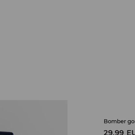
Bomber gorn
29,99
E