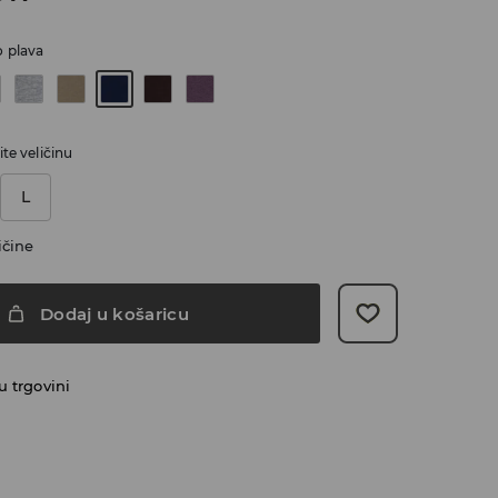
 plava
te veličinu
L
ičine
Dodaj u košaricu
 trgovini