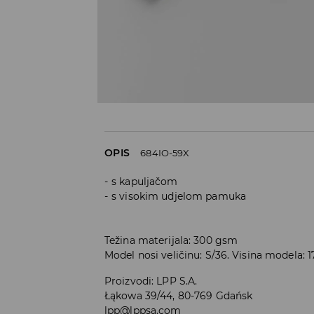
OPIS
684IO-59X
s kapuljačom
s visokim udjelom pamuka
Težina materijala: 300 gsm
Model nosi veličinu: S/36. Visina modela: 
Proizvodi
:
LPP S.A.
Łąkowa 39/44, 80-769 Gdańsk
lpp@lppsa.com