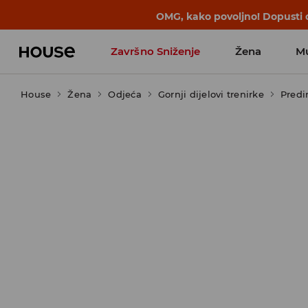
OMG, kako povoljno! Dopusti d
Završno Sniženje
Žena
M
House
Žena
Odjeća
Gornji dijelovi trenirke
Predi