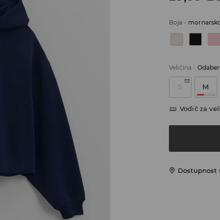
Boja
-
mornarsko
Veličina
-
Odaberi
S
M
Vodič za vel
Dostupnost u