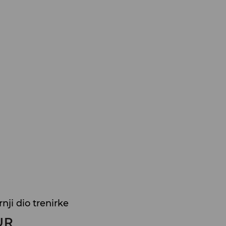
ji dio trenirke
UR