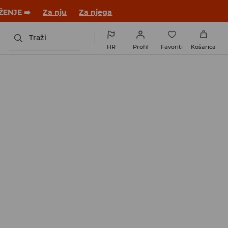
ŽENJE ➡️
Za nju
Za njega
Traži
HR
Profil
Favoriti
Košarica