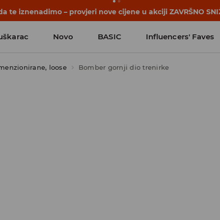
a te iznenadimo – provjeri nove cijene u akciji ZAVRŠNO SNI
uškarac
Novo
BASIC
Influencers' Faves
menzionirane, loose
Bomber gornji dio trenirke