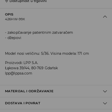
Dostupnost u trgovini
OPIS
426HW-99X
zakopčavanje patentnim zatvaračem
džepovi
Model nosi veličinu: S/36. Visina modela: 171 cm
Proizvodi
:
LPP S.A.
Łąkowa 39/44, 80-769 Gdańsk
lpp@lppsa.com
MATERIJAL I ODRŽAVANJE
DOSTAVA I POVRAT
PRVA TKANINA
:
100% POLIURETANSKO VLAKNO
DRUGA TKANINA
:
50% AKRILNO VLAKNO, 30% MODAKRILNO