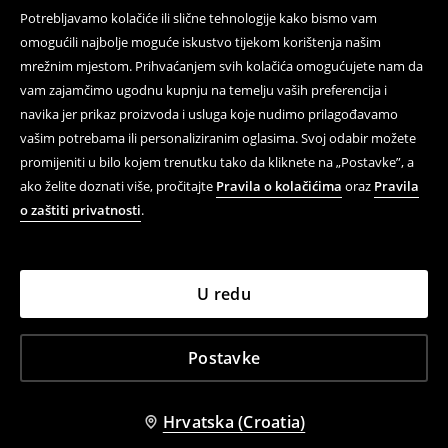
Potrebljavamo kolačiće ili slične tehnologije kako bismo vam
omogućili najbolje moguće iskustvo tijekom korištenja našim
mrežnim mjestom. Prihvaćanjem svih kolačića omogućujete nam da
vam zajamčimo ugodnu kupnju na temelju vaših preferencija i
navika jer prikaz proizvoda i usluga koje nudimo prilagođavamo
vašim potrebama ili personaliziranim oglasima. Svoj odabir možete
promijeniti u bilo kojem trenutku tako da kliknete na „Postavke”, a
ako želite doznati više, pročitajte
Pravila o kolačićima
oraz
Pravila
o zaštiti privatnosti
.
U redu
Postavke
Hrvatska (Croatia)