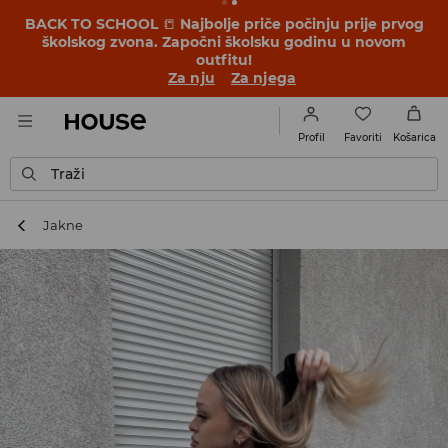
BACK TO SCHOOL
📒
Najbolje priče počinju prije prvog
školskog zvona. Započni školsku godinu u novom
outfitu!
Za nju
Za njega
Favoriti
Profil
Košarica
Traži
Jakne