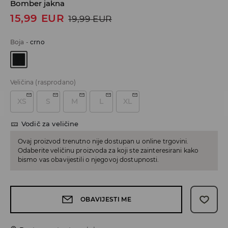
Bomber jakna
15,99
EUR
19,99
EUR
Boja
-
crno
Veličina
(rasprodano)
XS
S
M
L
XL
Vodič za veličine
Ovaj proizvod trenutno nije dostupan u online trgovini.
Odaberite veličinu proizvoda za koji ste zainteresirani kako
bismo vas obavijestili o njegovoj dostupnosti.
OBAVIJESTI ME