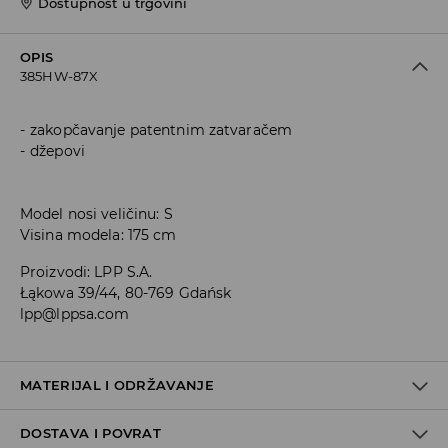
Dostupnost u trgovini
OPIS
385HW-87X
zakopčavanje patentnim zatvaračem
džepovi
Model nosi veličinu: S
Visina modela: 175 cm
Proizvodi
:
LPP S.A.
Łąkowa 39/44, 80-769 Gdańsk
lpp@lppsa.com
MATERIJAL I ODRŽAVANJE
DOSTAVA I POVRAT
PRVA TKANINA
:
100% POLIURETANSKO VLAKNO