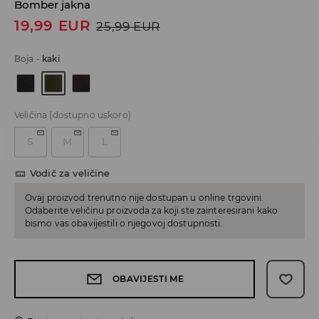
Bomber jakna
19,99
EUR
25,99
EUR
Boja
-
kaki
Veličina
(dostupno uskoro)
S
M
L
Vodič za veličine
Ovaj proizvod trenutno nije dostupan u online trgovini.
Odaberite veličinu proizvoda za koji ste zainteresirani kako
bismo vas obavijestili o njegovoj dostupnosti.
OBAVIJESTI ME