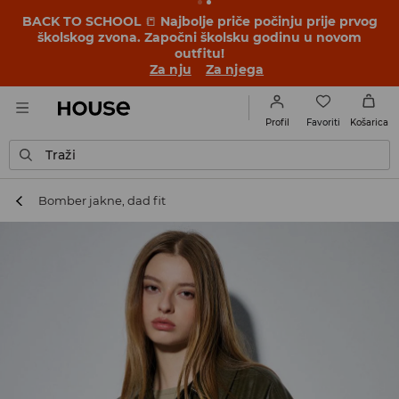
BACK TO SCHOOL
📒
Najbolje priče počinju prije prvog
školskog zvona. Započni školsku godinu u novom
outfitu!
Za nju
Za njega
Favoriti
Profil
Košarica
Traži
Bomber jakne, dad fit