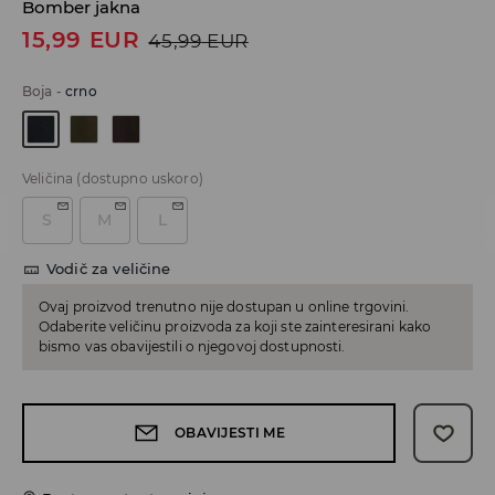
Bomber jakna
15,99
EUR
45,99
EUR
Boja
-
crno
Veličina
(dostupno uskoro)
S
M
L
Vodič za veličine
Ovaj proizvod trenutno nije dostupan u online trgovini.
Odaberite veličinu proizvoda za koji ste zainteresirani kako
bismo vas obavijestili o njegovoj dostupnosti.
OBAVIJESTI ME