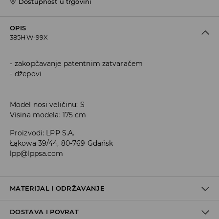
Dostupnost u trgovini
OPIS
385HW-99X
zakopčavanje patentnim zatvaračem
džepovi
Model nosi veličinu: S
Visina modela: 175 cm
Proizvodi
:
LPP S.A.
Łąkowa 39/44, 80-769 Gdańsk
lpp@lppsa.com
MATERIJAL I ODRŽAVANJE
DOSTAVA I POVRAT
PRVA TKANINA
:
100% POLIURETANSKO VLAKNO