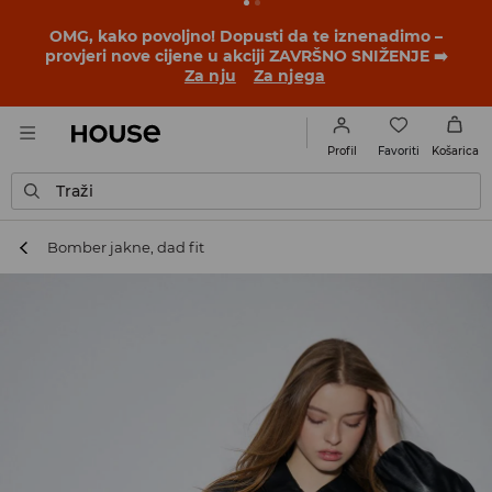
BACK TO SCHOOL
📒
Najbolje priče počinju prije prvog
školskog zvona. Započni školsku godinu u novom
outfitu!
Za nju
Za njega
Favoriti
Profil
Košarica
Traži
Bomber jakne, dad fit