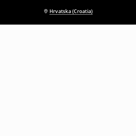
Hrvatska (Croatia)
Drugi kupci su također odabrali