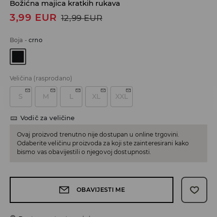
Božićna majica kratkih rukava
3,99
EUR
12,99
EUR
Boja
-
crno
Veličina
(rasprodano)
S
M
L
XL
XXL
Vodič za veličine
Ovaj proizvod trenutno nije dostupan u online trgovini.
Odaberite veličinu proizvoda za koji ste zainteresirani kako
bismo vas obavijestili o njegovoj dostupnosti.
OBAVIJESTI ME