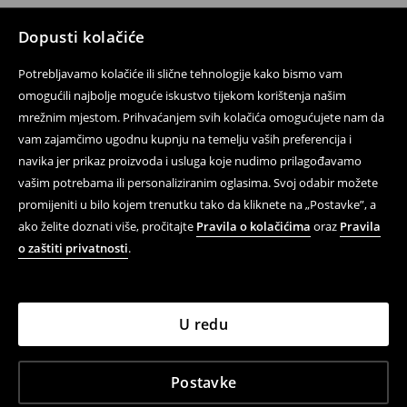
Dopusti kolačiće
Potrebljavamo kolačiće ili slične tehnologije kako bismo vam
omogućili najbolje moguće iskustvo tijekom korištenja našim
mrežnim mjestom. Prihvaćanjem svih kolačića omogućujete nam da
vam zajamčimo ugodnu kupnju na temelju vaših preferencija i
navika jer prikaz proizvoda i usluga koje nudimo prilagođavamo
vašim potrebama ili personaliziranim oglasima. Svoj odabir možete
promijeniti u bilo kojem trenutku tako da kliknete na „Postavke”, a
ako želite doznati više, pročitajte
Pravila o kolačićima
oraz
Pravila
o zaštiti privatnosti
.
U redu
Postavke