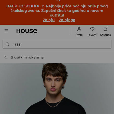
BACK TO SCHOOL
📒
Najbolje priče počinju prije prvog
školskog zvona. Započni školsku godinu u novom
outfitu!
Za nju
Za njega
Favoriti
Profil
Košarica
Traži
S kratkim rukavima