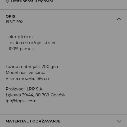
Dostupnost u trgovini
OPIS
198IT-99X
okrugli izrez
tisak na stražnjoj strani
100% pamuk
Težina materijala: 200 gsm
Model nosi veličinu: L
Visina modela: 186 cm
Proizvodi
:
LPP S.A.
Łąkowa 39/44, 80-769 Gdańsk
lpp@lppsa.com
MATERIJAL I ODRŽAVANJE