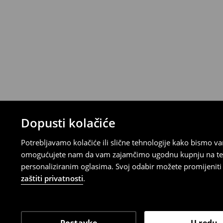
Uvjeti povrata
Proizvodi kupljeni u online trgovini mogu
od datuma isporuke. Proizvodi moraju biti
etikete, biti neoštećeni i ne smiju imati t
Povrat možete napraviti u bilo kojoj Hou
Republici Hrvatskoj ili putem obrasca do
gdje ćete odabrati metodu besplatnog po
⟶
Povrat i izmjene u E-Trgovini
Dopusti kolačiće
Potrebljavamo kolačiće ili slične tehnologije kako bismo 
omogućujete nam da vam zajamčimo ugodnu kupnju na temelj
personaliziranim oglasima. Svoj odabir možete promijeniti u
zaštiti privatnosti
.