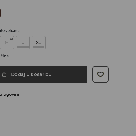
te veličinu
M
L
XL
ičine
Dodaj u košaricu
 trgovini