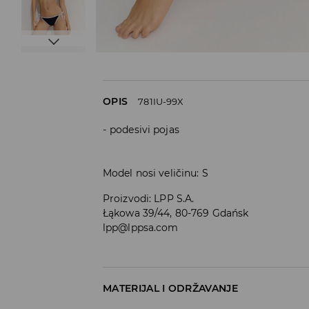
OPIS
781IU-99X
podesivi pojas
Model nosi veličinu: S
Proizvodi
:
LPP S.A.
Łąkowa 39/44, 80-769 Gdańsk
lpp@lppsa.com
MATERIJAL I ODRŽAVANJE