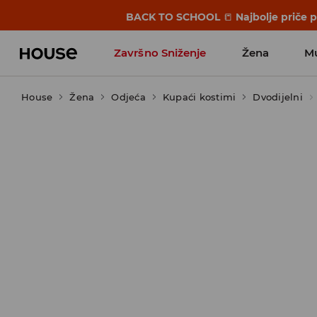
BACK TO SCHOOL
📒
Najbolje priče 
Završno Sniženje
Žena
M
House
Žena
Odjeća
Kupaći kostimi
Dvodijelni