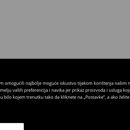
 biti vraćeni u roku od 30 dana
 u izvornom stanju, imati sve
ragove nošenja.
sebrand prodavaonici u
stupnog na našim stranicama,
vrata.
vam omogućili najbolje moguće iskustvo tijekom korištenja našim
u vaših preferencija i navika jer prikaz proizvoda i usluga k
 bilo kojem trenutku tako da kliknete na „Postavke”, a ako želite 