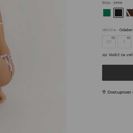
Boja
-
crno
Veličina
-
Odaberi
XS
S
Vodič za vel
Dostupnost u