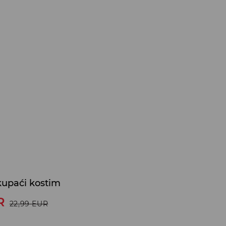
kupaći kostim
R
22,99
EUR