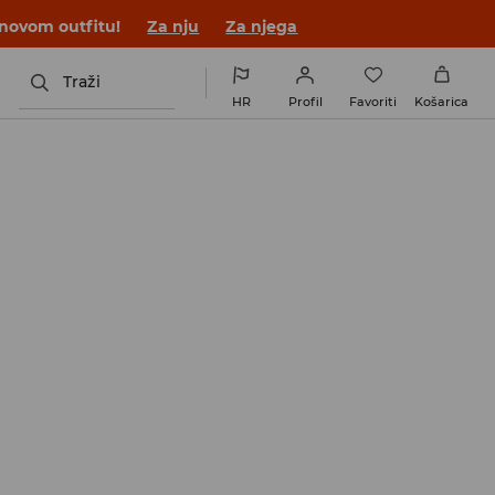
 novom outfitu!
Za nju
Za njega
Traži
HR
Profil
Favoriti
Košarica