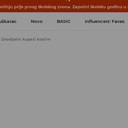
počinju prije prvog školskog zvona. Započni školsku godinu u
uškarac
Novo
BASIC
Influencers' Faves
Dvodijelni kupaći kostim