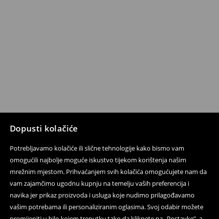
Dopusti kolačiće
Potrebljavamo kolačiće ili slične tehnologije kako bismo vam
omogućili najbolje moguće iskustvo tijekom korištenja našim
mrežnim mjestom. Prihvaćanjem svih kolačića omogućujete nam da
vam zajamčimo ugodnu kupnju na temelju vaših preferencija i
navika jer prikaz proizvoda i usluga koje nudimo prilagođavamo
vašim potrebama ili personaliziranim oglasima. Svoj odabir možete
promijeniti u bilo kojem trenutku tako da kliknete na „Postavke”, a