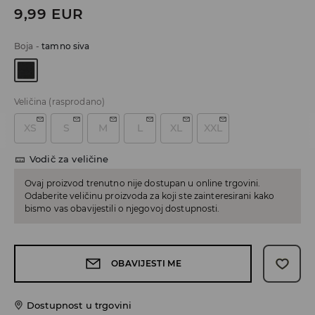
9,99
EUR
Boja
-
tamno siva
Veličina
(rasprodano)
XS
S
M
L
XL
XXL
Vodič za veličine
Ovaj proizvod trenutno nije dostupan u online trgovini.
Odaberite veličinu proizvoda za koji ste zainteresirani kako
bismo vas obavijestili o njegovoj dostupnosti.
OBAVIJESTI ME
Dostupnost u trgovini