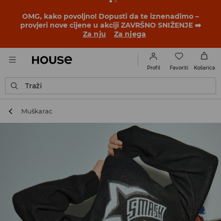
BACK TO SCHOOL
📒
Najbolje priče počinju prije prvog
školskog zvona. Započni školsku godinu u novom
outfitu!
Za nju
Za njega
Favoriti
Profil
Košarica
Traži
Muškarac