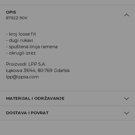
OPIS
8792Z-90X
kroj loose fit
dugi rukavi
spuštena linija ramena
okrugli izrez
Proizvodi
:
LPP S.A.
Łąkowa 39/44, 80-769 Gdańsk
lpp@lppsa.com
MATERIJAL I ODRŽAVANJE
DOSTAVA I POVRAT
Materijal I
:
100% AKRILNO VLAKNO
MAKSIMALNA TEMPERATURA PRANJA 40° C, NORMALNI
Uvjeti dostave
POSTUPAK