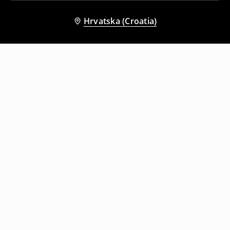
Hrvatska (Croatia)
Drugi kupci su također odabrali