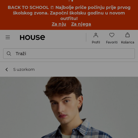
BACK TO SCHOOL
📒
Najbolje priče počinju prije prvog
školskog zvona. Započni školsku godinu u novom
outfitu!
Za nju
Za njega
Favoriti
Profil
Košarica
Traži
S uzorkom