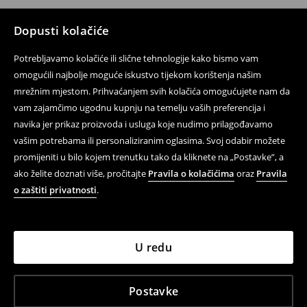
Dopusti kolačiće
Potrebljavamo kolačiće ili slične tehnologije kako bismo vam
omogućili najbolje moguće iskustvo tijekom korištenja našim
mrežnim mjestom. Prihvaćanjem svih kolačića omogućujete nam da
vam zajamčimo ugodnu kupnju na temelju vaših preferencija i
navika jer prikaz proizvoda i usluga koje nudimo prilagođavamo
vašim potrebama ili personaliziranim oglasima. Svoj odabir možete
promijeniti u bilo kojem trenutku tako da kliknete na „Postavke”, a
ako želite doznati više, pročitajte
Pravila o kolačićima
oraz
Pravila
o zaštiti privatnosti
.
U redu
Postavke