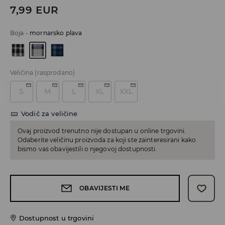
7,99
EUR
Boja
-
mornarsko plava
Veličina
(rasprodano)
S
M
L
XL
XXL
Vodič za veličine
Ovaj proizvod trenutno nije dostupan u online trgovini.
Odaberite veličinu proizvoda za koji ste zainteresirani kako
bismo vas obavijestili o njegovoj dostupnosti.
OBAVIJESTI ME
Dostupnost u trgovini