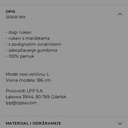
OPIS
253AB-59X
dugi rukavi
rukavi s manžetama
s podignutim ovratnikom
zakopčavanje gumbima
100% pamuk
Model nosi veličinu: L
Visina modela: 186 cm
Proizvodi
:
LPP S.A.
Łąkowa 39/44, 80-769 Gdańsk
lpp@lppsa.com
MATERIJAL I ODRŽAVANJE