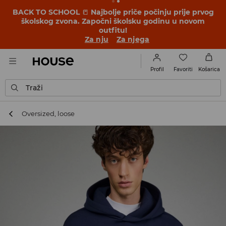
BACK TO SCHOOL
📒
Najbolje priče počinju prije prvog
školskog zvona. Započni školsku godinu u novom
outfitu!
Za nju
Za njega
Favoriti
Profil
Košarica
Traži
Oversized, loose