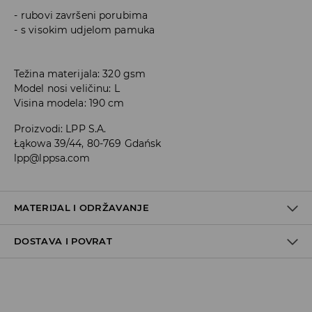
rubovi završeni porubima
s visokim udjelom pamuka
Težina materijala: 320 gsm
Model nosi veličinu: L
Visina modela: 190 cm
Proizvodi
:
LPP S.A.
Łąkowa 39/44, 80-769 Gdańsk
lpp@lppsa.com
MATERIJAL I ODRŽAVANJE
DOSTAVA I POVRAT
PRVA TKANINA
:
60% PAMUK, 40% POLIESTERSKO VLAKNO
ZABRANJENO BIJELJENJE
Uvjeti dostave
PRATI SA SLIČNO OBOJENIM
Zbog velikog broja narudžbi je trenutno rok za dostavu