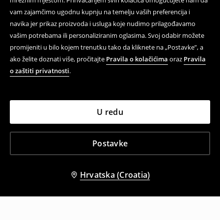
mrežnim mjestom. Prihvaćanjem svih kolačića omogućujete nam da
vam zajamčimo ugodnu kupnju na temelju vaših preferencija i
navika jer prikaz proizvoda i usluga koje nudimo prilagođavamo
vašim potrebama ili personaliziranim oglasima. Svoj odabir možete
promijeniti u bilo kojem trenutku tako da kliknete na „Postavke”, a
ako želite doznati više, pročitajte
Pravila o kolačićima
oraz
Pravila
o zaštiti privatnosti
.
U redu
Postavke
Hrvatska (Croatia)