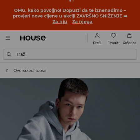
OMG, kako povoljno! Dopusti da te iznenadimo –
provjeri nove cijene u akciji ZAVRŠNO SNIŽENJE ➡️
Za nju
Za njega
Favoriti
Profil
Košarica
Traži
Oversized, loose