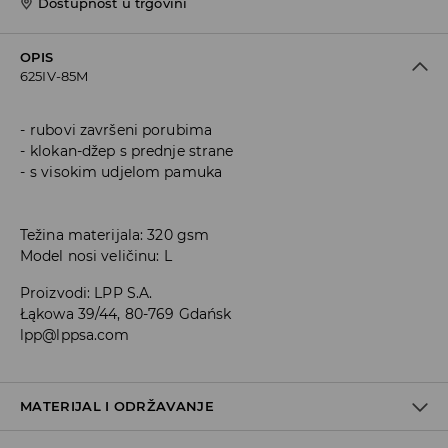
Dostupnost u trgovini
OPIS
625IV-85M
rubovi završeni porubima
klokan-džep s prednje strane
s visokim udjelom pamuka
Težina materijala: 320 gsm
Model nosi veličinu: L
Proizvodi
:
LPP S.A.
Łąkowa 39/44, 80-769 Gdańsk
lpp@lppsa.com
MATERIJAL I ODRŽAVANJE