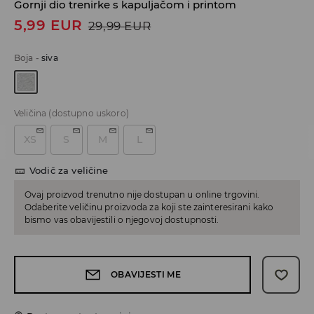
Gornji dio trenirke s kapuljačom i printom
5,99
EUR
29,99
EUR
Boja
-
siva
Veličina
(dostupno uskoro)
XS
S
M
L
Vodič za veličine
Ovaj proizvod trenutno nije dostupan u online trgovini.
Odaberite veličinu proizvoda za koji ste zainteresirani kako
bismo vas obavijestili o njegovoj dostupnosti.
OBAVIJESTI ME