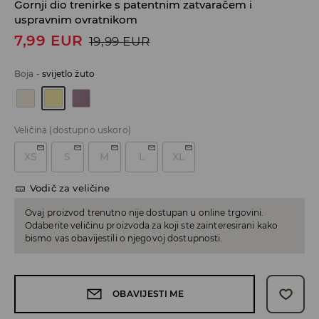
Gornji dio trenirke s patentnim zatvaračem i
uspravnim ovratnikom
7,99
EUR
19,99
EUR
Boja
-
svijetlo žuto
Veličina
(dostupno uskoro)
XS
S
M
L
XL
Vodič za veličine
Ovaj proizvod trenutno nije dostupan u online trgovini.
Odaberite veličinu proizvoda za koji ste zainteresirani kako
bismo vas obavijestili o njegovoj dostupnosti.
OBAVIJESTI ME