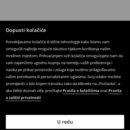
Dopusti kolačiće
Potrebljavamo kolačiće ili slične tehnologije kako bismo vam
omogućili najbolje moguće iskustvo tijekom korištenja našim
mrežnim mjestom. Prihvaćanjem svih kolačića omogućujete nam da
vam zajamčimo ugodnu kupnju na temelju vaših preferencija i
navika jer prikaz proizvoda i usluga koje nudimo prilagođavamo
vašim potrebama ili personaliziranim oglasima. Svoj odabir možete
promijeniti u bilo kojem trenutku tako da kliknete na „Postavke”, a
ako želite doznati više, pročitajte
Pravila o kolačićima
oraz
Pravila
o zaštiti privatnosti
.
U redu