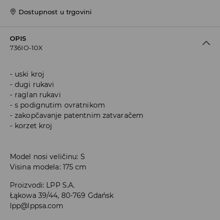
Dostupnost u trgovini
OPIS
736IO-10X
uski kroj
dugi rukavi
raglan rukavi
s podignutim ovratnikom
zakopčavanje patentnim zatvaračem
korzet kroj
Model nosi veličinu: S
Visina modela: 175 cm
Proizvodi
:
LPP S.A.
Łąkowa 39/44, 80-769 Gdańsk
lpp@lppsa.com