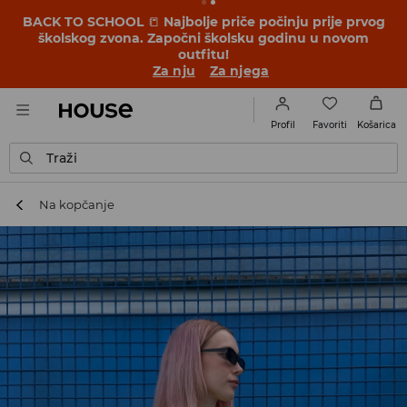
BACK TO SCHOOL
📒
Najbolje priče počinju prije prvog
školskog zvona. Započni školsku godinu u novom
outfitu!
Za nju
Za njega
Favoriti
Profil
Košarica
Traži
Na kopčanje