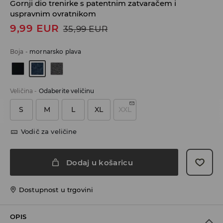
Gornji dio trenirke s patentnim zatvaračem i
uspravnim ovratnikom
9,99
EUR
35,99
EUR
Boja
-
mornarsko plava
Veličina
-
Odaberite veličinu
S
M
L
XL
XXL
Vodič za veličine
Dodaj u košaricu
Dostupnost u trgovini
OPIS