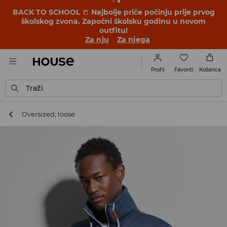
BACK TO SCHOOL
📒
Najbolje priče počinju prije prvog
školskog zvona. Započni školsku godinu u novom
outfitu!
Za nju
Za njega
Favoriti
Profil
Košarica
Traži
Oversized, loose