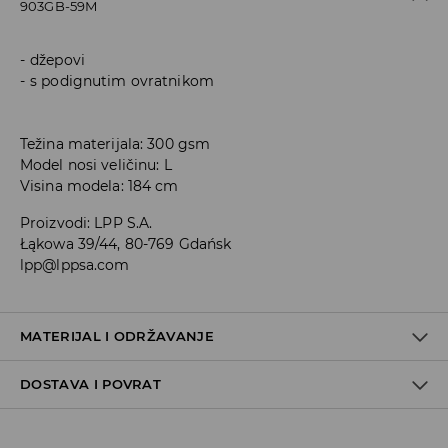
903GB-59M
džepovi
s podignutim ovratnikom
Težina materijala: 300 gsm
Model nosi veličinu: L
Visina modela: 184 cm
Proizvodi
:
LPP S.A.
Łąkowa 39/44, 80-769 Gdańsk
lpp@lppsa.com
MATERIJAL I ODRŽAVANJE
DOSTAVA I POVRAT
PRVA TKANINA
:
60% PAMUK, 40% POLIESTERSKO VLAKNO
ZABRANJENO BIJELJENJE
Uvjeti dostave