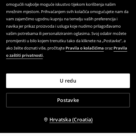
omogućili najbolje moguće iskustvo tijekom korištenja našim
mrežnim mjestom. Prihvaćanjem svih kolačića omogućujete nam da
vam zajamčimo ugodnu kupnju na temelju vaših preferencija i
navika jer prikaz proizvoda i usluga koje nudimo prilagođavamo
vašim potrebama ili personaliziranim oglasima. Svoj odabir možete
promijeniti u bilo kojem trenutku tako da kliknete na „Postavke”, a
ako želite doznati više, pročitajte
Pravila o kolačićima
oraz
Pravila
o zaštiti privatnosti
.
U redu
Postavke
Hrvatska (Croatia)