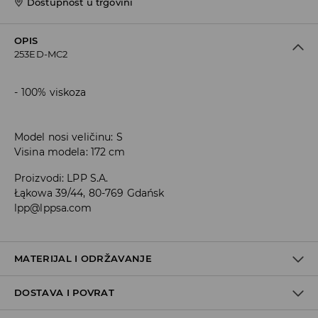
Dostupnost u trgovini
OPIS
253ED-MC2
100% viskoza
Model nosi veličinu: S
Visina modela: 172 cm
Proizvodi
:
LPP S.A.
Łąkowa 39/44, 80-769 Gdańsk
lpp@lppsa.com
MATERIJAL I ODRŽAVANJE
DOSTAVA I POVRAT
Materijal I
:
100% VISKOZNO VLAKNO
Materijal II
:
100% POLIESTERSKO VLAKNO