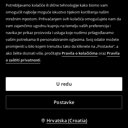
Potrebljavamo kolačiće ili slične tehnologije kako bismo vam
omogućili najbolje moguće iskustvo tijekom korištenja našim
mrežnim mjestom. Prihvaćanjem svih kolačića omogućujete nam da
vam zajamčimo ugodnu kupnju na temelju vaših preferencija i
navika jer prikaz proizvoda i usluga koje nudimo prilagođavamo
vašim potrebama ili personaliziranim oglasima. Svoj odabir možete
promijeniti u bilo kojem trenutku tako da kliknete na „Postavke”, a
ako želite doznati više, pročitajte
Pravila o kolačićima
oraz
Pravila
o zaštiti privatnosti
.
U redu
Postavke
Hrvatska (Croatia)