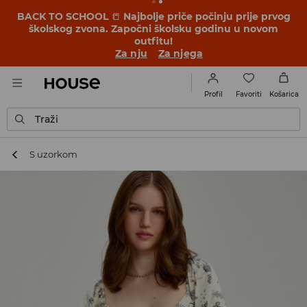
BACK TO SCHOOL
📒
Najbolje priče počinju prije prvog
školskog zvona. Započni školsku godinu u novom
outfitu!
Za nju
Za njega
Favoriti
Profil
Košarica
Traži
S uzorkom