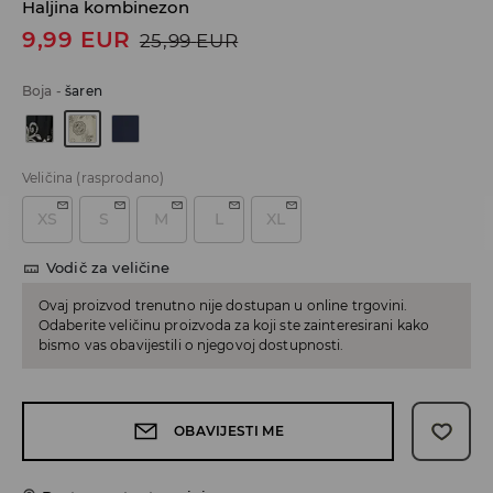
Haljina kombinezon
9,99
EUR
25,99
EUR
Boja
-
šaren
Veličina
(rasprodano)
XS
S
M
L
XL
Vodič za veličine
Ovaj proizvod trenutno nije dostupan u online trgovini.
Odaberite veličinu proizvoda za koji ste zainteresirani kako
bismo vas obavijestili o njegovoj dostupnosti.
OBAVIJESTI ME