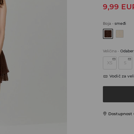
9,99
EU
Boja
-
smeđi
Veličina
-
Odaberi
XS
S
Vodič za vel
Dostupnost u