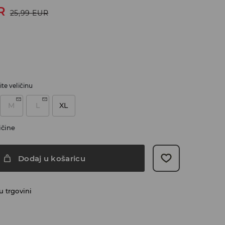
R
25,99
EUR
te veličinu
M
L
XL
ičine
Dodaj u košaricu
 trgovini