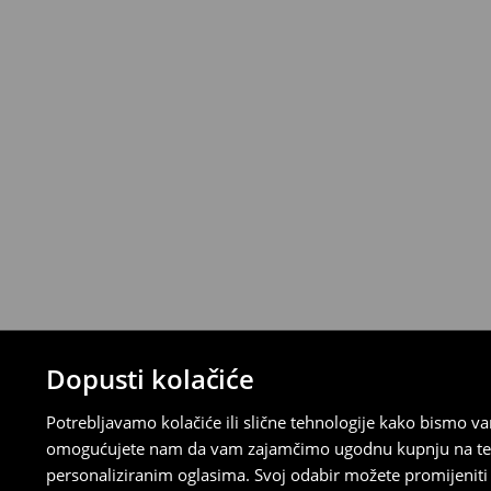
Narudžbe od 46 EUR i više isporučuju se b
⟶
Metode dostave
Uvjeti povrata
Proizvodi kupljeni u online trgovini mogu
od datuma isporuke. Proizvodi moraju biti
etikete, biti neoštećeni i ne smiju imati t
Povrat možete napraviti u bilo kojoj Hou
Republici Hrvatskoj ili putem obrasca do
gdje ćete odabrati metodu besplatnog po
⟶
Povrat i izmjene u E-Trgovini
Dopusti kolačiće
Potrebljavamo kolačiće ili slične tehnologije kako bismo 
omogućujete nam da vam zajamčimo ugodnu kupnju na temelj
personaliziranim oglasima. Svoj odabir možete promijeniti u