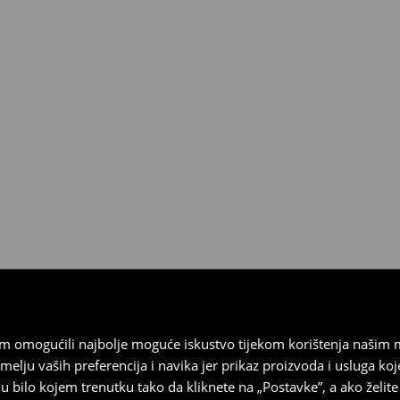
esplatno.
 biti vraćeni u roku od 30 dana
 u izvornom stanju, imati sve
ragove nošenja.
sebrand prodavaonici u
stupnog na našim stranicama,
vrata.
vam omogućili najbolje moguće iskustvo tijekom korištenja našim
u vaših preferencija i navika jer prikaz proizvoda i usluga k
 bilo kojem trenutku tako da kliknete na „Postavke”, a ako želite 