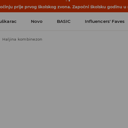
počinju prije prvog školskog zvona. Započni školsku godinu u
uškarac
Novo
BASIC
Influencers' Faves
Haljina kombinezon