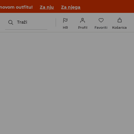
 novom outfitu!
Za nju
Za njega
Traži
HR
Profil
Favoriti
Košarica