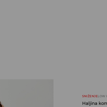
SNIŽENJE
LOW 
Haljina ko