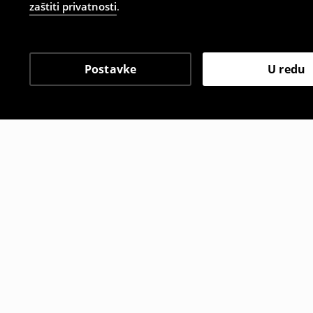
zaštiti privatnosti
.
Postavke
U redu
Drugi kupci su također