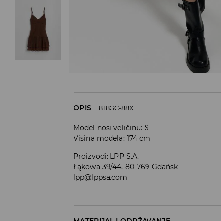
OPIS
818GC-88X
Model nosi veličinu: S
Visina modela: 174 cm
Proizvodi
:
LPP S.A.
Łąkowa 39/44, 80-769 Gdańsk
lpp@lppsa.com
MATERIJAL I ODRŽAVANJE