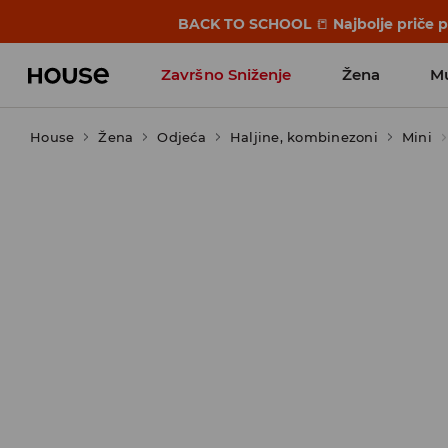
BACK TO SCHOOL
📒
Najbolje priče 
Završno Sniženje
Žena
M
House
Žena
Odjeća
Haljine, kombinezoni
Mini