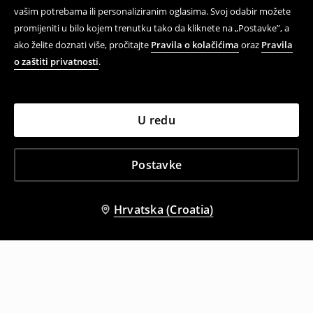
vašim potrebama ili personaliziranim oglasima. Svoj odabir možete
promijeniti u bilo kojem trenutku tako da kliknete na „Postavke”, a
ako želite doznati više, pročitajte
Pravila o kolačićima
oraz
Pravila
o zaštiti privatnosti
.
U redu
Postavke
Hrvatska (Croatia)