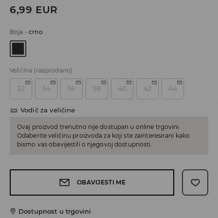
6,99
EUR
Boja
-
crno
Veličina
(rasprodano)
32
34
36
38
40
42
44
Vodič za veličine
Ovaj proizvod trenutno nije dostupan u online trgovini.
Odaberite veličinu proizvoda za koji ste zainteresirani kako
bismo vas obavijestili o njegovoj dostupnosti.
OBAVIJESTI ME
Dostupnost u trgovini