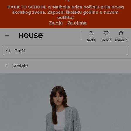
BACK TO SCHOOL
📒
Najbolje priče počinju prije prvog
školskog zvona. Započni školsku godinu u novom
outfitu!
Za nju
Za njega
Favoriti
Profil
Košarica
Traži
Straight