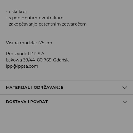
uski kroj
s podignutim ovratnikom
zakopčavanje patentnim zatvaračem
Visina modela: 175 cm
Proizvodi
:
LPP S.A.
Łąkowa 39/44, 80-769 Gdańsk
lpp@lppsa.com
MATERIJAL I ODRŽAVANJE
DOSTAVA I POVRAT
PRVA TKANINA
:
86% PAMUK, 13% POLIESTERSKO VLAKNO, 1%
ELASTANSKO VLAKNO
Uvjeti dostave
Zbog velikog broja narudžbi je trenutno rok za dostavu