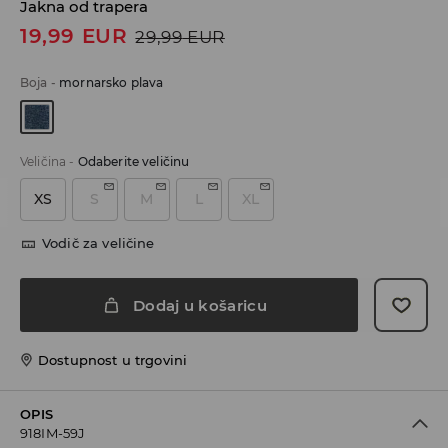
Jakna od trapera
19,99
EUR
29,99
EUR
Boja
-
mornarsko plava
Veličina
-
Odaberite veličinu
XS
S
M
L
XL
Vodič za veličine
Dodaj u košaricu
Dostupnost u trgovini
OPIS
918IM-59J