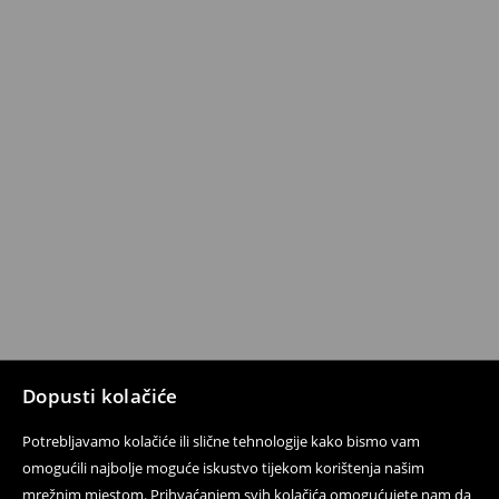
Dopusti kolačiće
Potrebljavamo kolačiće ili slične tehnologije kako bismo vam
omogućili najbolje moguće iskustvo tijekom korištenja našim
mrežnim mjestom. Prihvaćanjem svih kolačića omogućujete nam da