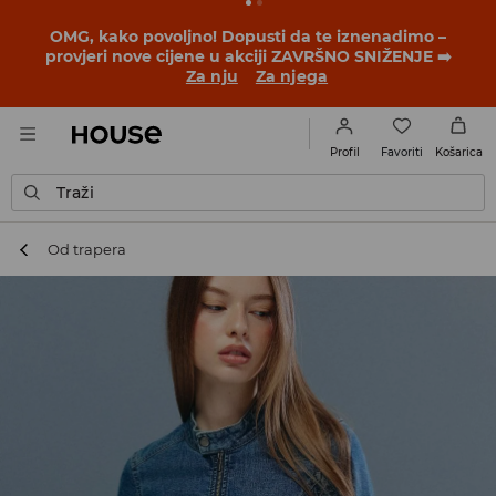
OMG, kako povoljno! Dopusti da te iznenadimo –
provjeri nove cijene u akciji ZAVRŠNO SNIŽENJE ➡️
Za nju
Za njega
Favoriti
Profil
Košarica
Traži
Od trapera