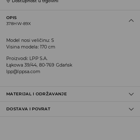
Dostupnost u trgovini
OPIS
378HW-89X
Model nosi veličinu: S
Visina modela: 170 cm
Proizvodi
:
LPP S.A.
Łąkowa 39/44, 80-769 Gdańsk
lpp@lppsa.com
MATERIJAL I ODRŽAVANJE
DOSTAVA I POVRAT
100% POLIURETANSKO VLAKNO
Uvjeti dostave