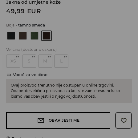
Jakna od umjetne kože
49,99
EUR
Boja
-
tamno smeđa
Veličina
(dostupno uskoro)
XS
S
M
L
Vodič za veličine
Ovaj proizvod trenutno nije dostupan u online trgovini.
Odaberite veličinu proizvoda za koji ste zainteresirani kako
bismo vas obavijestili o njegovoj dostupnosti.
OBAVIJESTI ME