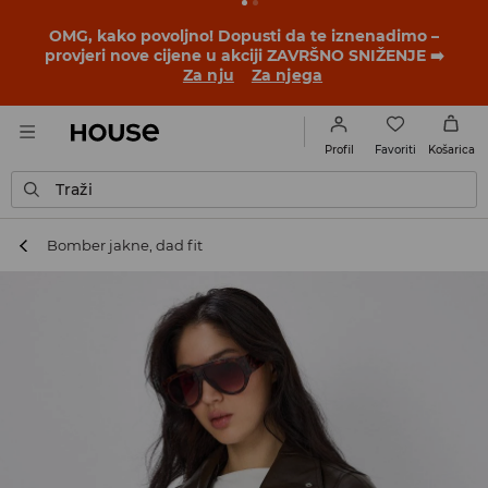
OMG, kako povoljno! Dopusti da te iznenadimo –
provjeri nove cijene u akciji ZAVRŠNO SNIŽENJE ➡️
Za nju
Za njega
Favoriti
Profil
Košarica
Traži
Bomber jakne, dad fit