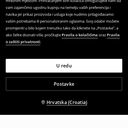
mrežnim mjestom. Prihvaćanjem svih kolačića omogućujete nam da
vam zajamčimo ugodnu kupnju na temelju vaših preferencija i
navika jer prikaz proizvoda i usluga koje nudimo prilagođavamo
vašim potrebama ili personaliziranim oglasima. Svoj odabir možete
promijeniti u bilo kojem trenutku tako da kliknete na „Postavke”, a
ako želite doznati više, pročitajte
Pravila o kolačićima
oraz
Pravila
o zaštiti privatnosti
.
U redu
Postavke
Hrvatska (Croatia)