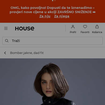
BACK TO SCHOOL
📒
Najbolje priče počinju prije prvog
školskog zvona. Započni školsku godinu u novom
outfitu!
Za nju
Za njega
Favoriti
Profil
Košarica
Traži
Bomber jakne, dad fit