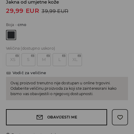
Jakna od umjetne kože
29,99
EUR
39,99
EUR
Boja
-
crno
Veličina
(dostupno uskoro)
XS
S
M
L
XL
Vodič za veličine
Ovaj proizvod trenutno nije dostupan u online trgovini.
Odaberite veličinu proizvoda za koji ste zainteresirani kako
bismo vas obavijestili o njegovoj dostupnosti.
OBAVIJESTI ME