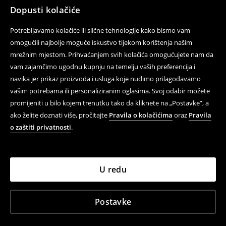
Dopusti kolačiće
Potrebljavamo kolačiće ili slične tehnologije kako bismo vam
omogućili najbolje moguće iskustvo tijekom korištenja našim
mrežnim mjestom. Prihvaćanjem svih kolačića omogućujete nam da
vam zajamčimo ugodnu kupnju na temelju vaših preferencija i
navika jer prikaz proizvoda i usluga koje nudimo prilagođavamo
vašim potrebama ili personaliziranim oglasima. Svoj odabir možete
promijeniti u bilo kojem trenutku tako da kliknete na „Postavke”, a
ako želite doznati više, pročitajte
Pravila o kolačićima
oraz
Pravila
o zaštiti privatnosti
.
U redu
Postavke