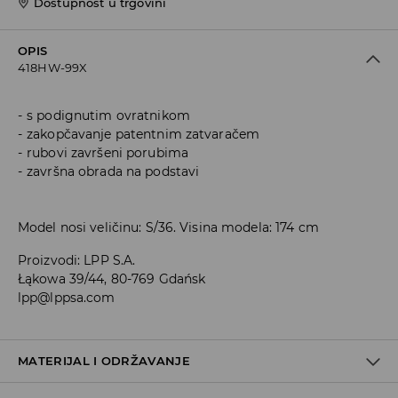
Dostupnost u trgovini
OPIS
418HW-99X
s podignutim ovratnikom
zakopčavanje patentnim zatvaračem
rubovi završeni porubima
završna obrada na podstavi
Model nosi veličinu: S/36. Visina modela: 174 cm
Proizvodi
:
LPP S.A.
Łąkowa 39/44, 80-769 Gdańsk
lpp@lppsa.com
MATERIJAL I ODRŽAVANJE