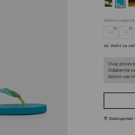
Veličina
(rasprod
40
41
Vodič za vel
Ovaj proizvo
Odaberite ve
bismo vas ob
Dostupnost u