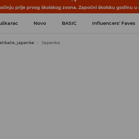
počinju prije prvog školskog zvona. Započni školsku godinu u
uškarac
Novo
BASIC
Influencers' Faves
atikače, japanke
Japanke