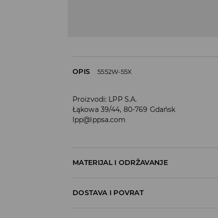
OPIS
5552W-55X
Proizvodi
:
LPP S.A.
Łąkowa 39/44, 80-769 Gdańsk
lpp@lppsa.com
MATERIJAL I ODRŽAVANJE
Materijal I
:
100% PVC
DOSTAVA I POVRAT
Materijal II
:
100% POLIURETANSKO VLAKNO
Materijal III
:
100% POLIURETANSKO VLAKNO
Uvjeti dostave