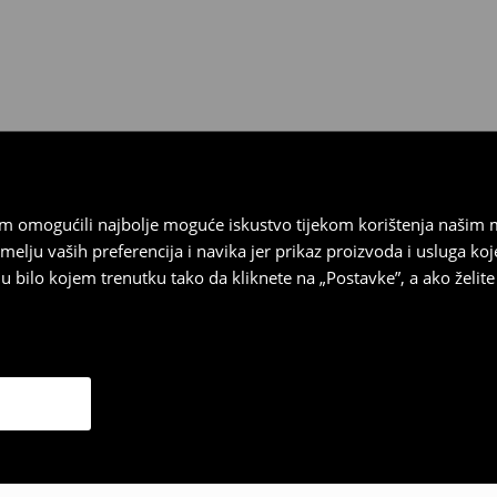
 biti vraćeni u roku od 30 dana
 u izvornom stanju, imati sve
ragove nošenja.
sebrand prodavaonici u
stupnog na našim stranicama,
vrata.
vam omogućili najbolje moguće iskustvo tijekom korištenja našim
u vaših preferencija i navika jer prikaz proizvoda i usluga k
 bilo kojem trenutku tako da kliknete na „Postavke”, a ako želite 