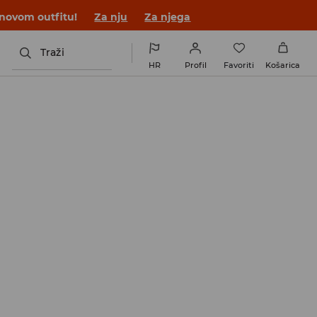
 novom outfitu!
Za nju
Za njega
Traži
HR
Profil
Favoriti
Košarica