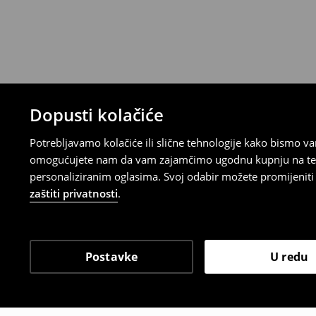
Proizvodi kupljeni u online trgovini mogu
od datuma isporuke. Proizvodi moraju biti
etikete, biti neoštećeni i ne smiju imati t
Povrat možete napraviti u bilo kojoj Hou
Republici Hrvatskoj ili putem obrasca do
gdje ćete odabrati metodu besplatnog po
⟶
Povrat i izmjene u E-Trgovini
Dopusti kolačiće
Potrebljavamo kolačiće ili slične tehnologije kako bismo 
omogućujete nam da vam zajamčimo ugodnu kupnju na temelj
personaliziranim oglasima. Svoj odabir možete promijeniti u
zaštiti privatnosti
.
Postavke
U redu