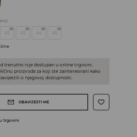
ano)
42
43
44
45
ičine
d trenutno nije dostupan u online trgovini.
ličinu proizvoda za koji ste zainteresirani kako
avijestili o njegovoj dostupnosti.
OBAVIJESTI ME
 trgovini