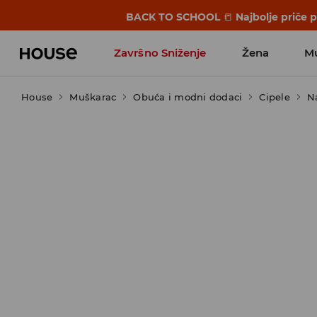
BACK TO SCHOOL
📒
Najbolje priče 
Završno Sniženje
Žena
M
House
Muškarac
Obuća i modni dodaci
Cipele
N