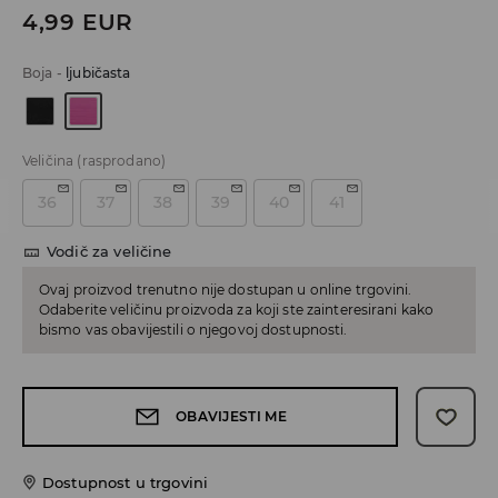
4,99
EUR
Boja
-
ljubičasta
Veličina
(rasprodano)
36
37
38
39
40
41
Vodič za veličine
Ovaj proizvod trenutno nije dostupan u online trgovini.
Odaberite veličinu proizvoda za koji ste zainteresirani kako
bismo vas obavijestili o njegovoj dostupnosti.
OBAVIJESTI ME
Dostupnost u trgovini