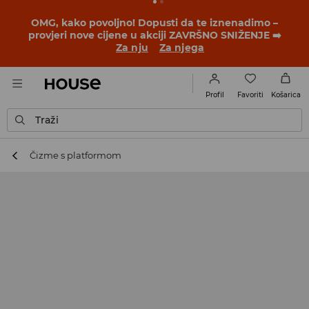
OMG, kako povoljno! Dopusti da te iznenadimo –
provjeri nove cijene u akciji ZAVRŠNO SNIŽENJE ➡️
Za nju
Za njega
Favoriti
Profil
Košarica
Traži
Čizme s platformom