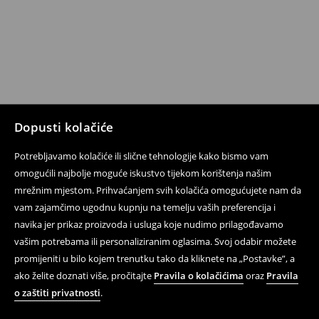
Dopusti kolačiće
Potrebljavamo kolačiće ili slične tehnologije kako bismo vam
omogućili najbolje moguće iskustvo tijekom korištenja našim
mrežnim mjestom. Prihvaćanjem svih kolačića omogućujete nam da
vam zajamčimo ugodnu kupnju na temelju vaših preferencija i
navika jer prikaz proizvoda i usluga koje nudimo prilagođavamo
vašim potrebama ili personaliziranim oglasima. Svoj odabir možete
promijeniti u bilo kojem trenutku tako da kliknete na „Postavke”, a
ako želite doznati više, pročitajte
Pravila o kolačićima
oraz
Pravila
o zaštiti privatnosti
.