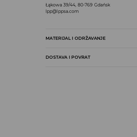
Łąkowa 39/44, 80-769 Gdańsk
lpp@lppsa.com
MATERIJAL I ODRŽAVANJE
100% PAMUK
DOSTAVA I POVRAT
Uvjeti dostave
Zbog velikog broja narudžbi je trenutno r
Hvala na razumijevanju
Preuzimanje u trgovini
(5-7 radni dani)
0,00 EUR
/ Online payment (PayPal, PayU, Googl
DPD Pickup lokacija
(5 -7 radni dani)
5,99 EUR
/ Online payment (PayPal, PayU, Googl