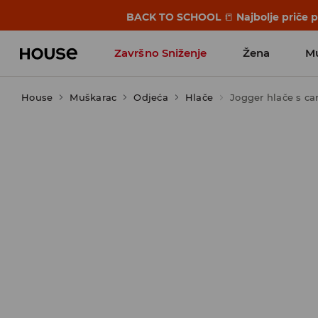
BACK TO SCHOOL
📒
Najbolje priče 
Završno Sniženje
Žena
M
House
Muškarac
Odjeća
Hlače
Jogger hlače s c