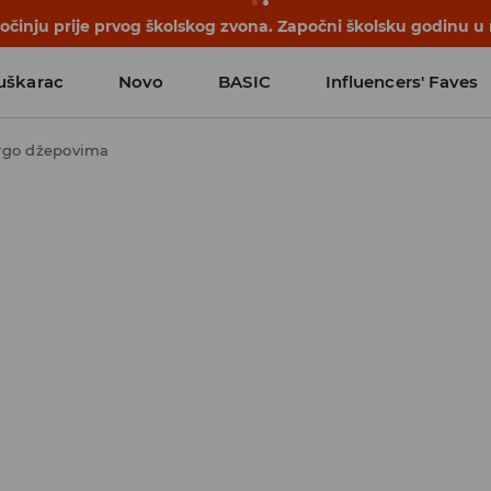
počinju prije prvog školskog zvona. Započni školsku godinu u
uškarac
Novo
BASIC
Influencers' Faves
argo džepovima