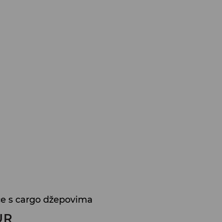
če s cargo džepovima
UR