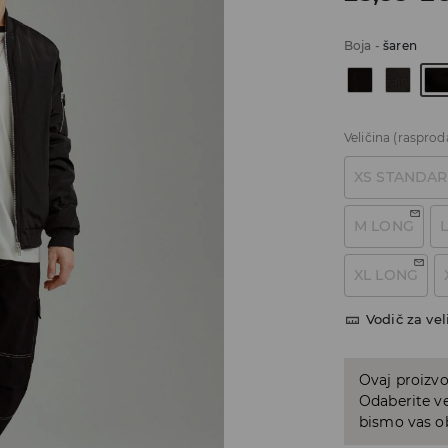
Boja
-
šaren
Veličina
(rasprod
XS STANDA
M LONG
XL LONG
Vodič za vel
Ovaj proizvo
Odaberite ve
bismo vas ob