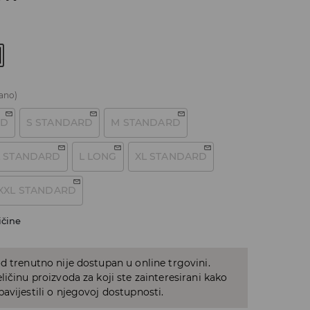
ano)
RD
S STANDARD
M STANDARD
L STANDARD
L LONG
XL STANDARD
XXL STANDARD
ičine
d trenutno nije dostupan u online trgovini.
ličinu proizvoda za koji ste zainteresirani kako
avijestili o njegovoj dostupnosti.