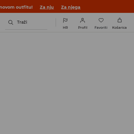
 novom outfitu!
Za nju
Za njega
Traži
HR
Profil
Favoriti
Košarica