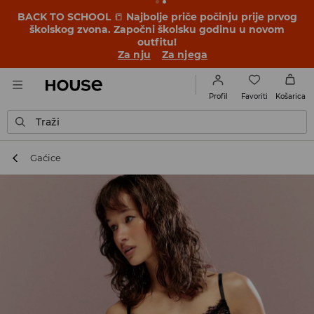
BACK TO SCHOOL
📒
Najbolje priče počinju prije prvog
školskog zvona. Započni školsku godinu u novom
outfitu!
Za nju
Za njega
Favoriti
Profil
Košarica
Traži
Gaćice