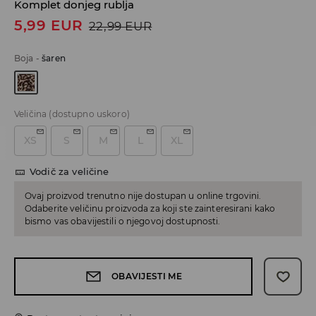
Komplet donjeg rublja
5,99
EUR
22,99
EUR
Boja
-
šaren
Veličina
(dostupno uskoro)
XS
S
M
L
XL
Vodič za veličine
Ovaj proizvod trenutno nije dostupan u online trgovini.
Odaberite veličinu proizvoda za koji ste zainteresirani kako
bismo vas obavijestili o njegovoj dostupnosti.
OBAVIJESTI ME