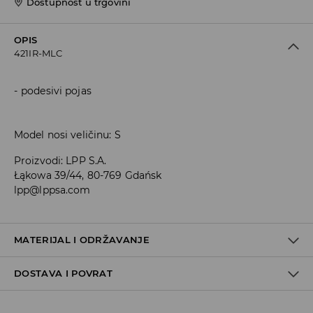
Dostupnost u trgovini
OPIS
421IR-MLC
podesivi pojas
Model nosi veličinu: S
Proizvodi
:
LPP S.A.
Łąkowa 39/44, 80-769 Gdańsk
lpp@lppsa.com
MATERIJAL I ODRŽAVANJE
DOSTAVA I POVRAT
PRVI ARTIKL PRVA TKANINA
:
90% POLIAMIDNO VLAKNO, 10%
ELASTANSKO VLAKNO
PRVI ARTIKL DRUGA TKANINA
:
95% POLIESTERSKO VLAKNO, 5%
Uvjeti dostave