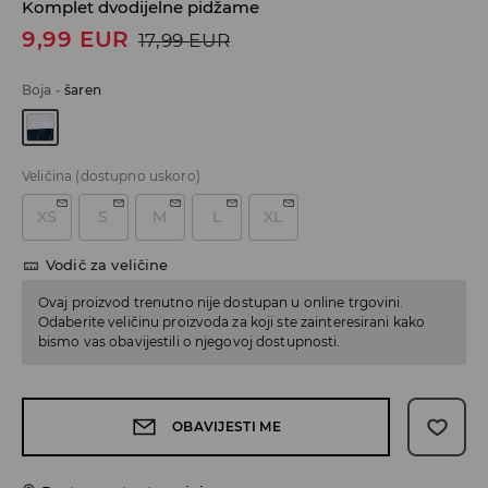
Komplet dvodijelne pidžame
9,99
EUR
17,99
EUR
Boja
-
šaren
Veličina
(dostupno uskoro)
XS
S
M
L
XL
Vodič za veličine
Ovaj proizvod trenutno nije dostupan u online trgovini.
Odaberite veličinu proizvoda za koji ste zainteresirani kako
bismo vas obavijestili o njegovoj dostupnosti.
OBAVIJESTI ME