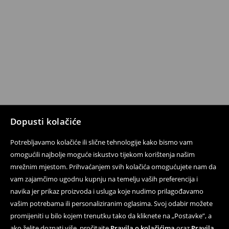
Dopusti kolačiće
Potrebljavamo kolačiće ili slične tehnologije kako bismo vam
omogućili najbolje moguće iskustvo tijekom korištenja našim
mrežnim mjestom. Prihvaćanjem svih kolačića omogućujete nam da
vam zajamčimo ugodnu kupnju na temelju vaših preferencija i
navika jer prikaz proizvoda i usluga koje nudimo prilagođavamo
vašim potrebama ili personaliziranim oglasima. Svoj odabir možete
promijeniti u bilo kojem trenutku tako da kliknete na „Postavke”, a
ako želite doznati više, pročitajte
Pravila o kolačićima
oraz
Pravila