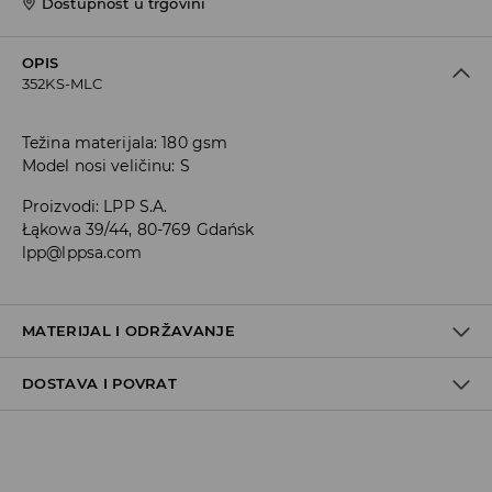
Dostupnost u trgovini
OPIS
352KS-MLC
Težina materijala: 180 gsm
Model nosi veličinu: S
Proizvodi
:
LPP S.A.
Łąkowa 39/44, 80-769 Gdańsk
lpp@lppsa.com
MATERIJAL I ODRŽAVANJE
DOSTAVA I POVRAT
Materijal I
:
100% PAMUK
MAKSIMALNA TEMPERATURA PRANJA 30° C, NORMALNI
Uvjeti dostave
POSTUPAK
ZABRANJENO BIJELJENJE