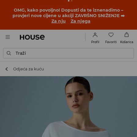
OMG, kako povoljno! Dopusti da te iznenadimo –
provjeri nove cijene u akciji ZAVRŠNO SNIŽENJE ➡️
Za nju
Za njega
Favoriti
Profil
Košarica
Traži
Odjeća za kuću